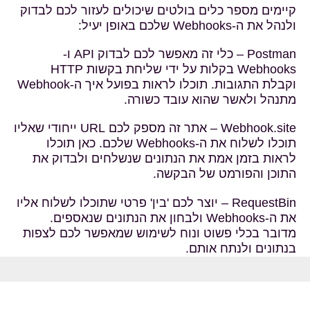
קיימים מספר כלים בולטים שיכולים לעזור לכם לבדוק
ולנהל את ה-Webhooks שלכם באופן יעיל:
Postman
– כלי זה מאפשר לכם לבדוק API ו-
Webhooks בקלות על ידי שליחת בקשות HTTP
וקבלת התגובות. תוכלו לראות בפועל איך ה-Webhook
מתנהל ולאשר שהוא עובד כשורה.
Webhook.site
– אתר זה מספק לכם URL ייחודי שאליו
תוכלו לשלוח את ה-Webhooks שלכם. כאן תוכלו
לראות בזמן אמת את הנתונים שנשלחים ולבדוק את
התוכן והפורמט של הבקשה.
RequestBin
– יוצר לכם 'בין' פרטי שתוכלו לשלוח אליו
את ה-Webhooks ולבחון את הנתונים שנאספים.
מדובר בכלי פשוט ונוח לשימוש שמאפשר לכם לצפות
בנתונים ולנתח אותם.
Wireshark
– אם אתם מחפשים משהו מעמיק יותר,
Wireshark מאפשר לכם לזרום בתעבורה של נתונים
ברשת ולצפות בבקשות Webhook ברמה הנמוכה של