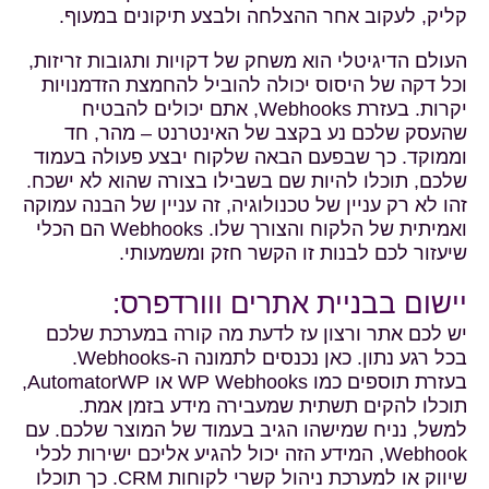
קליק, לעקוב אחר ההצלחה ולבצע תיקונים במעוף.
העולם הדיגיטלי הוא משחק של דקויות ותגובות זריזות,
וכל דקה של היסוס יכולה להוביל להחמצת הזדמנויות
יקרות. בעזרת Webhooks, אתם יכולים להבטיח
שהעסק שלכם נע בקצב של האינטרנט – מהר, חד
וממוקד. כך שבפעם הבאה שלקוח יבצע פעולה בעמוד
שלכם, תוכלו להיות שם בשבילו בצורה שהוא לא ישכח.
זהו לא רק עניין של טכנולוגיה, זה עניין של הבנה עמוקה
ואמיתית של הלקוח והצורך שלו. Webhooks הם הכלי
שיעזור לכם לבנות זו הקשר חזק ומשמעותי.
יישום בבניית אתרים ווורדפרס:
יש לכם אתר ורצון עז לדעת מה קורה במערכת שלכם
בכל רגע נתון. כאן נכנסים לתמונה ה-Webhooks.
בעזרת תוספים כמו
WP Webhooks
או
AutomatorWP
,
תוכלו להקים תשתית שמעבירה מידע בזמן אמת.
למשל, נניח שמישהו הגיב בעמוד של המוצר שלכם. עם
Webhook, המידע הזה יכול להגיע אליכם ישירות לכלי
שיווק או למערכת ניהול קשרי לקוחות CRM. כך תוכלו