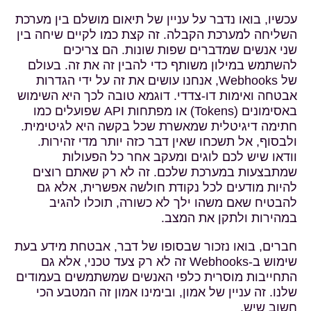
עכשיו, בואו נדבר על עניין של תיאום מושלם בין מערכת
השליחה למערכת הקבלה. זה קצת כמו לקיים שיחה בין
שני אנשים שמדברים שפות שונות. הם צריכים
להשתמש במילון משותף כדי להבין זה את זה. בעולם
של Webhooks, אנחנו עושים את זה על ידי הגדרות
אבטחה ואימות דו-צדדי. דוגמא טובה לכך היא השימוש
באסימונים (Tokens) או מפתחות API שפועלים כמו
חתימה דיגיטלית שמאשרת שכל בקשה היא לגיטימית.
ולבסוף, אל תשכחו שאין דבר כזה יותר מדי זהירות.
וודאו שיש לכם לוגים ומעקב אחר כל הפעולות
שמתבצעות במערכת שלכם. זה לא רק שאתם רוצים
להיות מודעים לכל נקודת חולשה אפשרית, אלא גם
להבטיח שאם משהו ילך לא כשורה, תוכלו להגיב
במהירות ולתקן את המצב.
חברים, בואו נזכור שבסופו של דבר, אבטחת מידע בעת
שימוש ב-Webhooks זה לא רק צעד טכני, אלא גם
התחייבות מוסרית כלפי האנשים שמשתמשים בעמודים
שלנו. זה עניין של אמון, ובימינו אמון זה המטבע הכי
חשוב שיש.