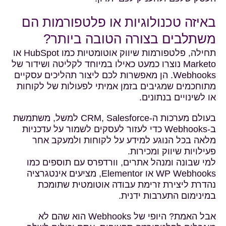
באיזה טכנולוגיות או פלטפורמות הם
משתלבים בצורה הטובה ביותר?
תחילה, פלטפורמות שיווק אוטומטיות כמו HubSpot או
Marketo נוצרו כמעט כאילו במיוחד לקליטה ושידור של
Webhooks. הן מאפשרות לכם ליצור תהליכים עסקיים
מתוחכמים שמגיבים בזמן אמיתי לפעולות של לקוחות
או לשינויים בנתונים.
בעולם מערכות ה-CRM, Salesforce למשל, משתמשת
ב-Webhooks כדי לעזור לעסקים לשמור על עדכניות
מלאה בכל הנוגע למידע על לקוחות ולמעקב אחר
פעילויות שיווק ומכירות.
למי שבונה ומנהל אתרים, וורדפרס עם תוספים כמו
WP Webhooks או Elementor, מציעים אינטגרציה
נהדרת ליצירת זרימת עבודה אוטומטית שתומכת
במינימום התערבות ידנית.
אבל האמת? היופי של Webhooks הוא שהם לא