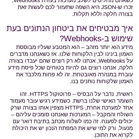
כשאתם מחליטים לשלב מערכות בעזרת Webhooks,
זכרו ש-JSON היא השפה שתעזור לכם לעשות זאת
בצורה חלקה וללא תקלות.
איך מבטיחים את ביטחון הנתונים בעת
שימוש ב-Webhooks?
מידע הוא יותר מזהב – הוא המטבע שעליו מבוססת
האמון בינינו לבין הלקוחות שלנו. אז כשאנחנו מדברים
על Webhooks, אנחנו לא רק רוצים שהם יעבדו בצורה
חלקה, אנחנו רוצים גם להיות בטוחים שכל פיסת מידע
עוברת במנהרה מאובטחת. זה לא פחות מלכבד את
האמון שלקוחות נותנים בנו.
ראשית, נדבר על הבסיס – פרוטוקול HTTPS. זהו
השומר האישי שלנו ברשת. כשמידע רגיש עובר מעמוד
אחד למערכת אחרת, HTTPS מצפין אותו בצורה שרק
השולח והמקבל – המערכות שאנחנו סומכים עליהם –
יכולים לפענח. זה כמו לשלוח מכתב בתיבת דואר עם
מנעול, ורק למי שיש את המפתח הנכון יש את היכולת
לקרוא את התוכן.