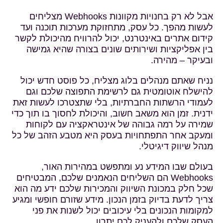
אבל לא רק בחנויות מקוונות Webhooks מצליחים
לעשות מהפך. כל עסק, מתחזוקת מערכות תוכנה ועד
קידום אתרים באינטרנט, יכול להרוויח מהיכולת לקשר
בין אפליקציות ושירותים שונים בצורה שהיא גמישה
ובעיקר – מהירה.
נניח שאתם מנהלים בלוג מצליח, כל פוסט חדש יכול
להישלח אוטומטית גם לרשימת התפוצה שלכם וגם
לעמודי הרשתות החברתיות, בלי שתצטרכו לעשות זאת
ידנית. זמן הוא משאב חשוב, והיכולת לחסוך בו תוך כדי
שמירה על רמה גבוהה של אינטראקציה עם לקוחות
ומעקב אחר התפתחויות בעסק היא מטבע הזהב של כל
מנהל שיווק דיגיטלי.
בעולם שבו המידע נע ומתפשט במהירות האור,
Webhooks הם השליחים הנאמנים שלכם, המבטיחים
שכל חלק במכונת השיווק והמכירות שלכם ידע מה הוא
צריך לדעת בדיוק בזמן הנכון. מידע שזורם חופשי ומגיע
למקומות הנכונים בלי עיכובים יכול לשנות את פני
העסק שלכם ולהעניק לכם יתרון.