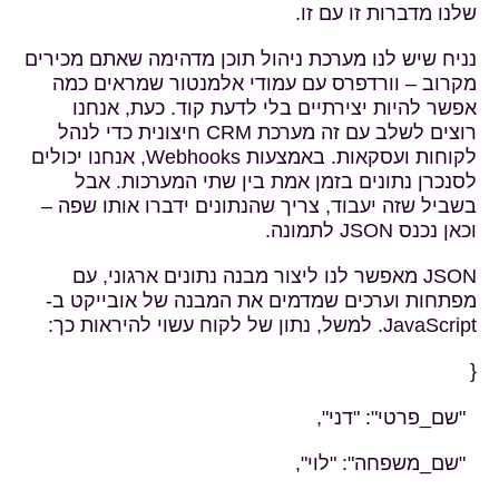
שלנו מדברות זו עם זו.
נניח שיש לנו מערכת ניהול תוכן מדהימה שאתם מכירים
מקרוב – וורדפרס עם עמודי אלמנטור שמראים כמה
אפשר להיות יצירתיים בלי לדעת קוד. כעת, אנחנו
רוצים לשלב עם זה מערכת CRM חיצונית כדי לנהל
לקוחות ועסקאות. באמצעות Webhooks, אנחנו יכולים
לסנכרן נתונים בזמן אמת בין שתי המערכות. אבל
בשביל שזה יעבוד, צריך שהנתונים ידברו אותו שפה –
וכאן נכנס JSON לתמונה.
JSON מאפשר לנו ליצור מבנה נתונים ארגוני, עם
מפתחות וערכים שמדמים את המבנה של אובייקט ב-
JavaScript. למשל, נתון של לקוח עשוי להיראות כך:
{
"שם_פרטי": "דני",
"שם_משפחה": "לוי",