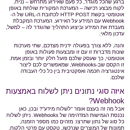
ברגע שהכל מוגדר, כל פעם שאירוע מתרחש – נניח,
לקוח מבצע רכישה – המערכת המקורית שולחת באופן
אוטומטי בקשת HTTP POST לכתובת ה-URL של ה-
Webhook עם המידע על האירוע. המערכת המקבלת
מעבדת את המידע וביצוע התהליך שהוגדר לה – למשל,
עדכון מלאי.
והנה, ללא צורך בפעולה ידנית מצדכם, שתי מערכות
שונות מדברות זו עם זו ומבצעות פעולות באופן
אוטומטי, כך שעסק שלכם פועל חלק יותר ובזמן אמת.
זו הקסם שב-Webhooks, שמאפשרים לכם ליצור
אינטגרציה חכמה ואפקטיבית בין כל כלי העבודה
שלכם.
איזה סוגי נתונים ניתן לשלוח באמצעות
Webhook?
אבל מה זה בעצם אומר "לשלוח מידע"? ובכן, כאן
נכנסת הגמישות המדהימה של Webhooks. ניתן לשלוח
כל סוג של נתון שתרצו: מזהים כמו מספר הזמנה,
תמונות של המוצרים שנרכשו, טקסט עם פרטי הלקוח,