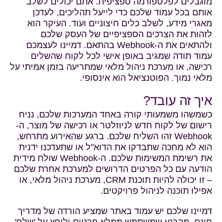
מוגבלים לפלטפורמה ספציפית. אתם יכולים לשלב
אותם בכל עמוד שלכם כדי לייעל תהליכים, לעדכן
מאגרי מידע, לשלב כלים חיצוניים ועוד. העיקר הוא
לזהות את הצרכים הספציפיים של העסק שלכם
ולהתאים את ה-Webhook בהתאם. דמיינו לעצמכם
עמוד תודה שמגיב באופן אישי לכל לקוח שהשלים
רכישה, או מערכת ניהול מלאי שמתריעה בזמן אמיתי על
מלאי נמוך. הפוטנציאל הוא אינסופי.
איך זה עובד?
כשמשהו משמעותי קורה באחד המערכות שלכם, נניח
רישום של לקוח חדש לניוזלטר או רכישה של מוצר, ה-
Webhook זהו השליח שלכם. ברגע שהאירוע מתרחש,
הוא לא מחכה שתבדקו את הדוא"ל או שתעדכנו ידנית
את רשימת המשימות שלכם. ה-Webhook שולח מידית
הודעה עם כל הפרטים הדרושים למערכת אחרת שלכם
– זו יכולה להיות תוכנת CRM, מערכת ניהול מלאי, או
אפילו תוכנה לניהול פרויקטים.
דמיינו שלכם יש עמוד באתר שמציע הורדה של מדריך