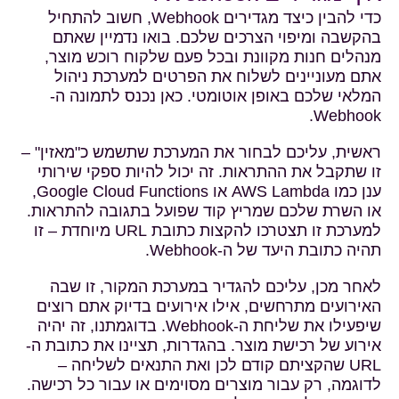
כדי להבין כיצד מגדירים Webhook, חשוב להתחיל
בהקשבה ומיפוי הצרכים שלכם. בואו נדמיין שאתם
מנהלים חנות מקוונת ובכל פעם שלקוח רוכש מוצר,
אתם מעוניינים לשלוח את הפרטים למערכת ניהול
המלאי שלכם באופן אוטומטי. כאן נכנס לתמונה ה-
Webhook.
ראשית, עליכם לבחור את המערכת שתשמש כ"מאזין" –
זו שתקבל את ההתראות. זה יכול להיות ספקי שירותי
ענן כמו AWS Lambda או Google Cloud Functions,
או השרת שלכם שמריץ קוד שפועל בתגובה להתראות.
למערכת זו תצטרכו להקצות כתובת URL מיוחדת – זו
תהיה כתובת היעד של ה-Webhook.
לאחר מכן, עליכם להגדיר במערכת המקור, זו שבה
האירועים מתרחשים, אילו אירועים בדיוק אתם רוצים
שיפעילו את שליחת ה-Webhook. בדוגמתנו, זה יהיה
אירוע של רכישת מוצר. בהגדרות, תציינו את כתובת ה-
URL שהקציתם קודם לכן ואת התנאים לשליחה –
לדוגמה, רק עבור מוצרים מסוימים או עבור כל רכישה.