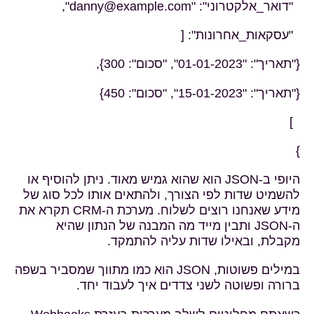
"דואר_אלקטרוני": "
danny@example.com
",
"עסקאות_אחרונות": [
{"תאריך": "01-01-2023", "סכום": 300},
{"תאריך": "15-01-2023", "סכום": 450}
]
}
היופי ב-JSON הוא שהוא גמיש מאוד. ניתן להוסיף או
להשמיט שדות לפי הצורך, ולהתאים אותו לכל סוג של
מידע שאנחנו רוצים לשלוח. מערכת ה-CRM תקרא את
ה-JSON ותבין מייד מה המבנה של הנתון שהיא
מקבלת, ובאילו שדות עליה להתמקד.
במילים פשוטות, JSON הוא כמו מתווך שמסביר בשפה
ברורה ופשוטה לשני צדדים איך לעבוד יחד.