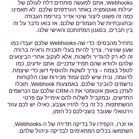
Webhooks, אתם למעשה פותחים דלת לעולם של
יעילות ואוטומציה באתר הוורדפרס שלכם. לא תאמינו
כמה זה פשוט ליצור שינוי אדיר בזרימת העבודה
ובתגובתיות של העמודים שלכם. אז בואו נדבר על זה
בין חברים, בסגנון המתוחכם והאישי שלנו.
נתחיל מהבסיס: כדי שה-Webhooks שלכם יעבדו כמו
שעון שוויצרי, צריך להיות בעלי תוכנית וראייה ברורה.
זה לא רק להגדיר ולשכוח, אלא לעקוב אחרי הביצועים
שלהם ולוודא שהם תמיד עדכניים. אתם יודעים, כמו
לטפל בצמח – צריך לשקות ולהוסיף דשן כדי שיצמח.
לדוגמה, נניח שיש לכם עמוד מכירות שבו הלקוחות
נרשמים לוובינר שלכם. באמצעות Webhook, תוכלו
לעדכן באופן אוטומטי את ה-CRM שלכם עם הנרשמים
החדשים, ובמקביל לשלוח להם אימייל עם פרטי
ההשתתפות. כל זה בלי להזיז אצבע, כאילו יש לכם עוזר
וירטואלי שעובד בשבילכם כל הזמן.
אז זכרו, הקפידו על בדיקה תדירה של ה-Webhooks,
השתמשו בכלים המתאימים לבדיקה וניהול שלהם.