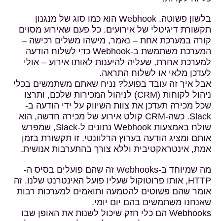
בלשון פשוטה, Webhook הוא כמו סוג של מנגנון
תקשורת דיגיטלי של אירועים. כל פעם שאירוע מסוים
קורה במערכת אחת – נאמר, מישהו משלים רכישה –
המערכת משתמשת ב-Webhook כדי לשלוח הודעה
למערכת אחרת, שעליה להיענות לאותו אירוע – אולי
לעדכן מלאי או לשלוח התראה.
אבל איך זה עובד בפועל? נניח שאתם משתמשים בכלי
ניהול לקוחות (CRM) לניהול המכירות שלכם, ותרצו
שכל מכירה תעדכן את צוות השיווק על ידי הודעה ב-
Slack. כשה-CRM קולט אירוע של מכירה חדשה, הוא
שולח באמצעות Webhook נתונים ל-Slack, שמפרש
אותם ומציג הודעה בערוץ הרלוונטי. זו תקשורת בזמן
אמת, אינטראקטיבית וללא צורך בהתערבות אנושית.
מה שמיוחד ב-Webhooks זה שהם פועלים בסיס ה-
HTTP, אותו פרוטוקול שעליו פועל האינטרנט שלנו. זה
אומר שהם פשוטים להטמעה ותואמים למערכות רבות
שאנחנו משתמשים בהם יום יומי.
Webhooks הם כלי חזק שיכול לשנות את האופן שבו