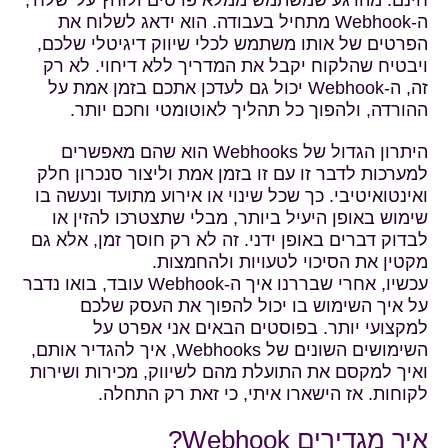
חינם. מהרגע שמשתמש ממלא פרטים ולוחץ על 'שלח',
ה-Webhook מתחיל בעבודה. הוא ידאג לשלוח את
הפרטים של אותו משתמש לכלי שיווק דיגיטלי שלכם,
ויבטיח שהלקוח יקבל את המדריך ללא דיחוי. לא רק
זה, ה-Webhook יכול גם לעדכן אתכם בזמן אמת על
ההורדה, ולהפוך כל תהליך לאוטומטי וחכם יותר.
היתרון הגדול של Webhooks הוא שהם מאפשרים
למערכות לדבר זו עם זו בזמן אמת וליצור סנכרון חלק
ואינטואיטיבי. כך שכל שינוי או אירוע מתועד ונעשה בו
שימוש באופן היעיל ביותר, מבלי שתצטרכו להזין או
לבדוק דברים באופן ידני. זה לא רק חוסך זמן, אלא גם
מקטין את הסיכוי לטעויות ולהחמצות.
עכשיו, אחרי שבררנו איך ה-Webhook עובד, בואו נדבר
על איך השימוש בו יכול להפוך את העסק שלכם
למקצועי יותר. בפוסטים הבאים אני אפרט על
השימושים השונים של Webhooks, איך להגדיר אותם,
ואיך למקסם את התועלת מהם לשיווק, מכירות ושירות
לקוחות. אז הישארו איתי, כי זאת רק התחלה.
איך מגדירים Webhook?