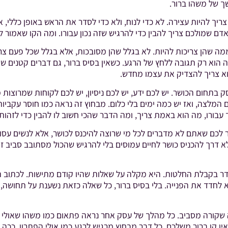
ך של משהו ברור.
צריך להיות עצירה. לא כדי לנוח, ולא כדי לסדר את הראש באופן כללי,
 שמולכם צריך להבין כדי להרגיש שזה נכון עבורו. ומה הקו שאמור ל
 ממה שהן צריכות להיות. לא בגלל שהן מסובכות, אלא בגלל שכל פעם 
וא רק תגובה ללחץ של הרגע. כשאין בסיס ברור, גם דברים קטנים שואב
הוא צריך להצדיק את עצמו מחדש.
 בתחום הכושר. יש לכם ידע, יש לכם ניסיון, יש לכם לקוחות שמרוצות 
ם המלצה, ואז יש כמה ימים בלי כלום. מבחוץ זה נראה כמו חוסר עקב
עבורו, מה הוא באמת צריך, ומה הדבר שהכי חשוב לו להבין כדי לזהות
 לכם שאתם לא מדברים לכל מי שרוצה להיכנס לכושר, אלא לנשים עסוק
אלא דרך להכניס כושר לחיים עמוסים בלי להרגיש שהכול מסתובב סביב 
ר בקבלת החלטות. היא מקלה על שאלות שהיו קודם מתישות. לכתוב השב
א לחדד את הפנייה. בלי בסיס ברור, כל שאלה כזאת נשענת על תחושה, 
ה שקורה מסביב. כל מהלך של עסק אחר נראה פתאום כמו משהו שאולי ג
ין קו ברור משלכם, כל דבר מבחוץ מרגיש לרגע כמו אולי הפתרון. ככ