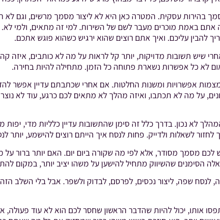
 בהירות עסקית. המטרה כאן היא לא ליצור מסמך מרשים, וגם לא חומ
ה אתם באמת מוכרים מעבר לשם של השירות. למי זה מתאים, ולמי לא.
 להבין עליכם. ואיך אתם רוצים שהוא ירגיש כשהוא פוגש אתכם.
רי שיש תשובות מדויקות, יותר קל לראות על מה לא כותבים, איזה קהל
ום לא כל אפשרות נשארת פתוחה כל הזמן. מתחילה להיות בחירה.
מצמות אפשרויות ומשנות החלטות. אם אחרי שכתבתם עדיין אפשר להד
נים, על מה לא תכתבו, ואיזה מהלך לא מתאים לכם כרגע, עוד לא נוצ
לך לא נכון. בדרך כלל זה סימן שהתשובות עדיין כלליות מדי, יפות 
לחזור לשאלות ולדייק. פחות לנסח איך הייתם רוצים להישמע, יותר לנס
כם מסמך מסודר, אלא לפי מה שקורה ביום יום. האם יותר ברור על מה
 אלה הסימנים שהשיווק מתחיל להישען על משהו יציב יותר, במקום לה
ה, לנסח שפה, ליצור נכסים, לפרסם, לבדוק ולשפר. אבל בלי השלב הזה
ו אותו, יכול להיות שהדבר הראשון שחסר לכם הוא לא עוד פעולה, אל