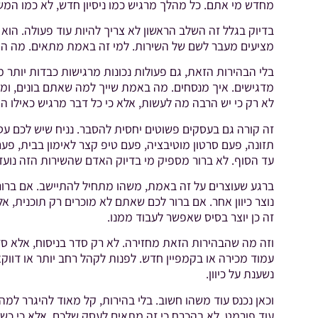
מחדש מי אתם. כל מהלך מרגיש כמו ניסיון חדש, לא כמו המש
בדיוק בגלל זה השלב הראשון לא צריך להיות עוד פעולה. הוא 
מציעים מעבר לשם של השירות. למי זה באמת מתאים. מה האדם
בלי הבהירות הזאת, גם פעולות נכונות מרגישות כבדות יותר
מדגישים. איך מנסחים. מה באמת שייך למה שאתם בונים, ומה ה
לא רק כי יש הרבה מה לעשות, אלא כי כל דבר מרגיש כאילו 
זה קורה גם בעסקים פשוטים יחסית להסבר. נניח שיש לכם עסק
תזונה, פעם סרטון מוטיבציה, פעם טיפ קצר לאימון בבית, פע
עד הסוף. לא ברור מספיק מי בדיוק האדם שהשירות הזה נועד 
ברגע שעוצרים על זה באמת, משהו מתחיל להתיישב. אם ברור
נוצר כיוון אחר. אם ברור לכם שאתם לא מוכרים רק תוכנית, 
זה כן יוצר בסיס שאפשר לעבוד ממנו.
וזה מה שהבהירות הזאת מחזירה. לא רק סדר בניסוח, אלא סד
עמוד מכירה או בקמפיין חדש. לפנות לקהל רחב יותר או דווק
נשענת על כיוון.
וכאן נכנס עוד משהו חשוב. בלי בהירות, קל מאוד להיגרר למ
עוד פורמט. לא בהכרח כי זה מתאים לעסק שלכם, אלא כי כשא