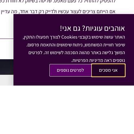
להפסיק להתחיל כל פעם מאפס. שליטה בשיווק לא חוזרת כשע
אם הייתם צריכים לעצור עכשיו ולדייק רק דבר אחד, מה עדיין
אוהבים עוגיות? גם אני!
שחר פריד
כותב הפוסט:
יוני 13, 2026
האתר עושה שימוש בקובצי Cookies לצורך תפעולו התקין,
שיפור חוויית המשתמש, ניתוח שימושים והתאמת פרסום.
מאמרים נוספים שאולי יעניינו אותך:
המשך גלישה באתר מהווה הסכמה לשימוש זה. לפרטים
נוספים ראה מדיניות הפרטיות.
אני מסכים
לפרטים נוספים
אסטרטגיה שיווקית
איך לבנות תוכן שמלווה תהליך, ולא
רק שמשכנע לקנות
01/08/2026