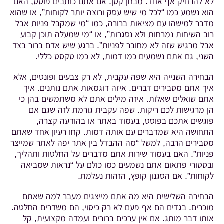
לא להרחיק אף אחד. מבחן קטן: אם אתם כותבים פוסט, האם
הוא נשמע כמו “לכל מי שיש עסק ורוצה יותר לקוחות”, או שהוא
מדבר למישהו עם מציאות ברורה, כמו “מי שמקבל פניות אבל
רוב השיחות נמרחות ולא נסגרות”, או “מי שמעלה תוכן קבוע
אבל מרגיש שזה לא מחובר לפניות”. ברגע שיש אדם ברור בצד
השני, גם אתם נשמעים כמו דמות, לא כמו טקסט כללי.
הבחירה השנייה היא שפה עקבית, לא רק צבעים ופונטים, אלא
איך אתם מסבירים דברים. איזה דוגמאות אתם נותנים. איך
אתם שואלים שאלות. איזה מילים אתם לא משתמשים בהן כי
הן מרגישות לכם ריקות. שפה עקבית גורמת לזה שגם אם
פוגשים אתכם בפוסט, בעמוד באתר או בהודעה קצרה,
התחושה היא שמדברים עם אותה דמות. קחו רעיון אחד שאתם
מסבירים הרבה, למשל “מה ההבדל בין אתר יפה לאתר שמייצר
פניות”. האם בעמוד שירות אתם מדברים על החלטות ותהליך,
ובסטורי פתאום אתם נשמעים כמו כולם על “נראות שמביאה
לקוחות”. אם הסגנון קופץ, הזהות נעלמת.
הבחירה השלישית היא מה אתם מייצגים מעבר למה שאתם
מוכרים. בגדים הם אף פעם לא רק כיסוי, הם משדרים החלטה.
אותו דבר מותג. אם אין ערכים ברורים ועמדה מקצועית, קל