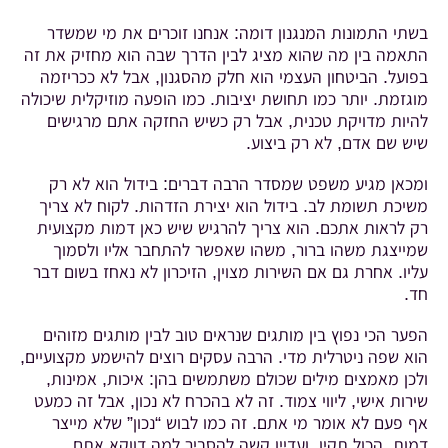
בשתי התמונות המנגנון דומה: אנחנו זוכרים את מי שמשדר
התאמה בין מה שהוא מציג לבין הדרך שבה הוא מחזיק את זה
בפועל. הביטחון העצמי הוא חלק מהסגנון, אבל לא ככריזמה
מוגזמת. יותר כמו תחושת יציבות. כמו הופעה מוזיקלית שיכולה
להיות מדויקת טכנית, אבל רק כשיש החזקה אתם מרגישים
שיש שם אדם, לא רק ביצוע.
ומכאן מגיע משפט שמסדר הרבה דברים: בידול הוא לא רק
משיכת תשומת לב. בידול הוא יצירת הזדהות. לקוח לא צריך
רק לראות אתכם. הוא צריך להרגיש שיש כאן דמות מקצועית
שמייצגת משהו ברור, משהו שאפשר להתחבר אליו ולסמוך
עליו. אחרת גם אם השירות מצוין, הזיכרון לא נאחז בשום דבר
חד.
הפער הכי נפוץ בין מותגים שנראים טוב לבין מותגים מזוהים
הוא שפה ניטרלית מדי. הרבה עסקים רוצים להישמע מקצועיים,
ולכן מאמצים מילים שכולם משתמשים בהן: איכות, אמינות,
שירות אישי, ליווי צמוד. זה לא בהכרח לא נכון, אבל זה כמעט
אף פעם לא אומר מי אתם. זה כמו לבוש “נכון” שלא מייצר
דמות. הכול תקין, ועדיין קשה להסביר למה דווקא אתם.