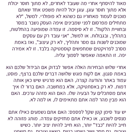
מאוד להיסחף אחרי מה שעובד לאחרים, לא מתוך חוסר יכולת
אלא מתוך חוסר עוגן. עוגן יכול להיות משפט אחד שאתם
מוכנים לעמוד מאחוריו גם כשהוא לא פופולרי. למשל, “לא
מתחילים מפרסום לפני שמבינים איפה העסק נשבר במסר
ובחוויית הלקוח”. זו לא סיסמה. זו עמדה שמופיעה בהחלטות,
בתהליך, ובגבולות. או למשל, “אני עובד רק עם עסקים
שמוכנים לשנות גם מסר ותהליך, לא רק עיצוב”, ואז באמת
מסרב לפרויקטים שמחפשים קוסמטיקה בלבד. זו לא אמירה
יפה. זו התאמה שאפשר לסמוך עליה.
אחרי שלוש הבחירות האלה אפשר לבדוק אם הבידול שלכם הוא
באמת סגנון. אם לקוח פוגש שלושה דברים שלכם ברצף, פוסט,
עמוד באתר והודעה קצרה, האם הוא מרגיש שיש כאן אותה
דמות. לא רק באסתטיקה, אלא במחשבה. האם ברור לו איך
אתם מסתכלים על הבעיה שלו. האם הוא מזהה ערכים. האם
הוא מבין מהר למה אתם מתאימים לו, או למה לא.
יש עוד סימן קטן שקל לפספס: האם אתם נשמעים כאילו אתם
מנסים לשכנע, או כאילו אתם מחזיקים עמדה. מותג מזוהה לא
חייב להיות “כבד” יותר, הוא חייב להיות יציב יותר. כשיש
יציבות, גם מסר ישיר נשמע בטוח. כשאין יציבות, גם משפט