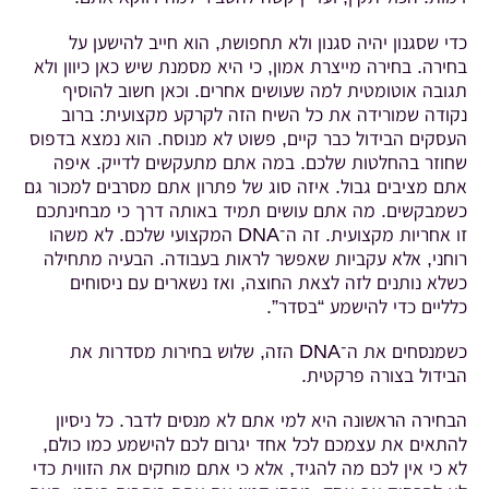
כדי שסגנון יהיה סגנון ולא תחפושת, הוא חייב להישען על
בחירה. בחירה מייצרת אמון, כי היא מסמנת שיש כאן כיוון ולא
תגובה אוטומטית למה שעושים אחרים. וכאן חשוב להוסיף
נקודה שמורידה את כל השיח הזה לקרקע מקצועית: ברוב
העסקים הבידול כבר קיים, פשוט לא מנוסח. הוא נמצא בדפוס
שחוזר בהחלטות שלכם. במה אתם מתעקשים לדייק. איפה
אתם מציבים גבול. איזה סוג של פתרון אתם מסרבים למכור גם
כשמבקשים. מה אתם עושים תמיד באותה דרך כי מבחינתכם
זו אחריות מקצועית. זה ה־DNA המקצועי שלכם. לא משהו
רוחני, אלא עקביות שאפשר לראות בעבודה. הבעיה מתחילה
כשלא נותנים לזה לצאת החוצה, ואז נשארים עם ניסוחים
כלליים כדי להישמע “בסדר”.
כשמנסחים את ה־DNA הזה, שלוש בחירות מסדרות את
הבידול בצורה פרקטית.
הבחירה הראשונה היא למי אתם לא מנסים לדבר. כל ניסיון
להתאים את עצמכם לכל אחד יגרום לכם להישמע כמו כולם,
לא כי אין לכם מה להגיד, אלא כי אתם מוחקים את הזווית כדי