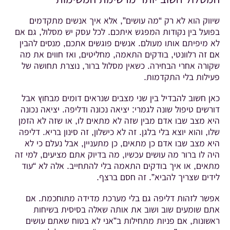
שיווק הוא לא רק “מה עושים”, אלא איך אנשים מתקדמים
בפועל בין נקודות המפגש איתכם. לכל עסק יש מסלול, גם אם
לא מיפיתם אותו מעולם. אנשים פוגשים אתכם, מנסים להבין
אם זה רלוונטי, בודקים התאמה, מחליטים, ואז חווים את מה
שקורה אחרי הבחירה. כשאין מסלול ברור, נוצרת תחושה של
פעילות בלי התקדמות.
כאן חשוב להבדיל בין שני מצבים שנראים דומים מבחוץ אבל
דורשים טיפול שונה לגמרי: יציאה נכונה ודליפה. יציאה נכונה
היא מצב שבו אדם מבין שזה לא מתאים לו, או שזה לא הזמן
שלו, והוא יוצא בלי בלגן. זה לא כישלון, זה סינון בריא. דליפה
היא מצב שבו אדם כן מתאים, כן מתעניין, אבל נעלם כי לא
היה לו ברור מה עושים עכשיו, מה בדיוק אתם מציעים, למי זה
מתאים, או איך בודקים התאמה בלי להתחייב. אלה לא “עוד
לידים שצריך להביא”. זה חסם ברצף.
אפשר לזהות דליפה גם בלי מערכת מדידה מתוחכמת. אם
אתם שומעים שוב ושוב את אותה שאלה בסיסית בשיחות
ראשונות, אם פניות מתחילות ב”אני לא בטוח שאתם עושים