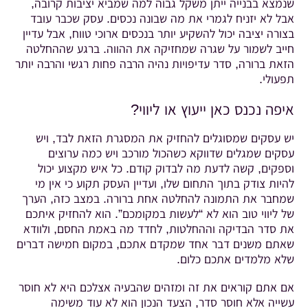
שנמצא בבנייה ייתן משקל גבוה למה שמביא יציבות קרובה,
אבל לא יזניח לגמרי את מה שבונה נכסים. עסק שכבר עובד
בצורה יציבה יכול להשקיע יותר בנכסים ארוכי טווח, אבל עדיין
חייב לשמור על שגרה שמחזיקה את ההווה. ברגע שההחלטה
הזאת ברורה, סדר עדיפויות נהיה הרבה פחות רגשי והרבה יותר
תפעולי.
איפה נכנס כאן ייעוץ או ליווי?
יש עסקים שמסוגלים להחזיק את המסגרת הזאת לבד, ויש
עסקים שמגלים שדווקא כשהכול מורכב ויש כמה ערוצים
וספקים, קשה לדעת מה לבדוק קודם. כל איש מקצוע יכול
להיות צודק בתוך התחום שלו, ועדיין העסק תקוע כי אין מי
שמחבר את התמונה להחלטה אחת ברורה. במצב כזה, הערך
של ליווי טוב הוא לא “לעשות במקומכם”. הוא להחזיק איתכם
את סדר הבדיקה וההחלטות, לחדד מה באמת החסם, ולוודא
שאתם משנים דבר אחד שמקדם אתכם, במקום חמישה דברים
שלא מלמדים אתכם כלום.
אם אתם קוראים את זה ומזהים שהבעיה אצלכם היא לא חוסר
עשייה אלא חוסר סדר, הצעד הנכון הוא לא עוד משימה