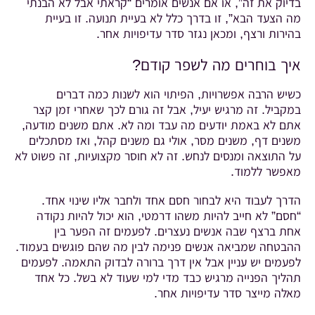
בדיוק את זה”, או אם אנשים אומרים “קראתי אבל לא הבנתי
מה הצעד הבא”, זו בדרך כלל לא בעיית תנועה. זו בעיית
בהירות ורצף, ומכאן נגזר סדר עדיפויות אחר.
איך בוחרים מה לשפר קודם?
כשיש הרבה אפשרויות, הפיתוי הוא לשנות כמה דברים
במקביל. זה מרגיש יעיל, אבל זה גורם לכך שאחרי זמן קצר
אתם לא באמת יודעים מה עבד ומה לא. אתם משנים מודעה,
משנים דף, משנים מסר, אולי גם משנים קהל, ואז מסתכלים
על התוצאה ומנסים לנחש. זה לא חוסר מקצועיות, זה פשוט לא
מאפשר ללמוד.
הדרך לעבוד היא לבחור חסם אחד ולחבר אליו שינוי אחד.
“חסם” לא חייב להיות משהו דרמטי, הוא יכול להיות נקודה
אחת ברצף שבה אנשים נעצרים. לפעמים זה הפער בין
ההבטחה שמביאה אנשים פנימה לבין מה שהם פוגשים בעמוד.
לפעמים יש עניין אבל אין דרך ברורה לבדוק התאמה. לפעמים
תהליך הפנייה מרגיש כבד מדי למי שעוד לא בשל. כל אחד
מאלה מייצר סדר עדיפויות אחר.