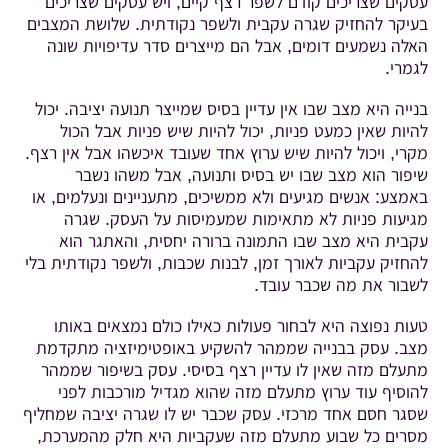
עסקים שצריכים קודם לשפר רצף קיים, ויש עסקים שצריכים
בעיקר להחזיק שגרה עקבית ולשפר נקודתית. שלושת המצבים
האלה נשמעים דומים, אבל הם מייצרים סדר עדיפויות שונה
לגמרי.
בנייה היא מצב שבו אין עדיין בסיס שמייצר תנועה יציבה. יכול
להיות שאין כמעט פניות, יכול להיות שיש פניות אבל הכול
מקרי, ויכול להיות שיש ערוץ אחד שעובד איכשהו אבל אין רצף.
שיפור הוא מצב שבו יש בסיס ותנועה, אבל משהו נשבר
באמצע: אנשים מגיעים ולא ממשיכים, מתעניינים ונעלמים, או
מגיעות פניות לא מתאימות שמעמיסות על העסק. שגרה
עקבית היא מצב שבו התמונה ברורה יחסית, והאתגר הוא
להחזיק עקביות לאורך זמן, לבנות שכבות, ולשפר נקודתית בלי
לשבור את מה שכבר עובד.
טעות נפוצה היא לבחור פעולות כאילו כולם נמצאים באותו
מצב. עסק בבנייה שממהר להשקיע באופטימיזציה מתקדמת
מתעלם מזה שאין לו עדיין רצף בסיסי. עסק בשיפור שממהר
להוסיף עוד ערוץ מתעלם מזה שהוא מגדיל מורכבות לפני
שסגר חסם אחד מרכזי. עסק שכבר יש לו שגרה יציבה שמחליף
מסרים כל שבוע מתעלם מזה שעקביות היא חלק מהמערכת,