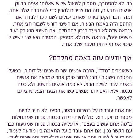
כדי לא להסתבך, מספיק לשאול שלוש שאלות: איפה בדיוק
אנשים נתקעים, מה הם צריכים להבין כדי להתקדם שלב אחד,
ומה הדבר הקטן ביותר שאתם יכולים לשנות כדי לבדוק אם
החסם הזה באמת הבעיה. אם השינוי דורש לשבור חצי אתר,
כנראה שזה לא הצעד הנכון להתחלה. אם השינוי הוא רק “עוד
משפט יפה”, כנראה שזה לא מספיק. המטרה היא שינוי שיש לו
סיכוי אמיתי להזיז מעבר שלב אחד.
איך יודעים שזה באמת מתקדם?
כשאומרים “מדד”, הרבה אנשים ישר חושבים על דוחות. בפועל,
המטרה פשוטה יותר: לבחור סימן אחד שמראה אם אנשים
באמת עברו לשלב הבא. לא כמה אנשים נחשפו, ולא כמה
נכנסו, אלא האם יותר אנשים עשו את הצעד הבא שרציתם
לאפשר.
אם אתם עובדים על בהירות במסר, הסימן לא חייב להיות
מספר מדויק. הוא יכול להיות ירידה בכמות פניות שמתחילות
ב”מה אתם עושים בעצם”, או עלייה בכמות פניות שמגיעות כבר
עם הקשר נכון. אם אתם עובדים על התאמה בין מודעה לעמוד,
הסימן יכול להיות יותר אנשים שמגיעים לעמוד וממשיכים לעוד