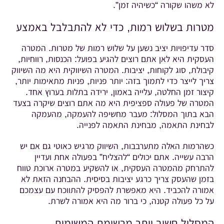
לא משהו שקורה “כשיהיה זמן”.
מטרות בשלוש רמות, כדי לא להתבלבל באמצע
סדר עדיפויות יציב נשען על שלוש רמות של מטרות. המטרה
העסקית היא לאן אתם רוצים להגיע בפועל: הכנסות, רווחיות,
קיבולת, סוג לקוחות, יציבות. המטרה השיווקית היא מה השיווק
צריך לייצר כדי לתמוך בזה: יותר פניות, פניות מתאימות יותר,
קיצור זמן החלטה, עלייה באמון, ירידה בתלות בערוץ אחד.
המטרה של פעולה ספציפית היא מה אתם רוצים שיקרה בצעד
הבא בתוך המסלול: מעבר מחשיפה להעמקה, מהעמקה
לבחינת התאמה, מבחינת התאמה לפנייה.
כשהרמות האלה מתערבבות, השיווק מרגיש כאוטי גם אם יש
הרבה עשייה. אתם יכולים “להצליח” בפעולה אחת ועדיין
להתרחק מהמטרה העסקית, או להשקיע במטרה ארוכת טווח
בזמן שהעסק צריך כרגע יציבות בסיסית. ההבחנה הזאת לא
אמורה להכביד. היא מאפשרת להפסיק להתווכח עם עצמכם
על כל פעולה קטנה, כי ברור מה היא אמורה לשרת.
המסלול חשוב יותר מרשימת המשימות