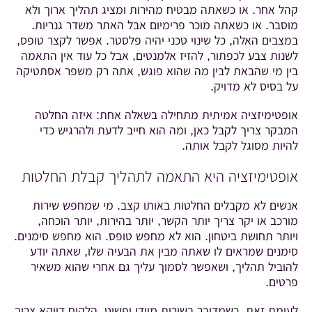
קהל אחר. או כשאתה מבטיח מהירות ומציג תהליך ארוך ולא
מוסבר. או כשאתה מוכר פרימיום אבל האתר משדר גנריות.
במצבים האלה, כל שינוי טכני יהיה פלסטר. אפשר לקצר טופס,
לשנות צבע לכפתור, להזיז אלמנטים, אבל כל עוד אין התאמה
בין מי שהבאת לבין מה שהוא פוגש, אתה רק משפר אסתטיקה
על בסיס לא מדויק.
אופטימיזציה אמיתית מתחילה בשאלה אחת: איזה החלטה
המבקר צריך לקבל כאן, ומה הוא חייב לדעת ולהרגיש כדי
להיות מסוגל לקבל אותה.
אופטימיזציה היא התאמה לתהליך קבלת החלטות
אנשים לא מקבלים החלטות באותו קצב. מי שמחפש שירות
מורכב או יקר צריך יותר הקשר, יותר בהירות, יותר הוכחה,
ויותר תחושת ביטחון. הוא לא מחפש טופס. הוא מחפש סימנים.
סימנים שמראים לו שאתה מבין את הבעיה שלו, שאתה יודע
להוביל תהליך, ושאפשר לסמוך עליך גם אחרי שהוא משאיר
פרטים.
לעומת זאת, כשמדובר בשירות מיידי ופשוט, הלקוח דווקא צריך