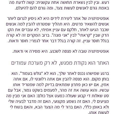
רעש. ובין לבין נשארת תחושה אחת עקשנית: קשה לדעת מה
באמת גורם לאנשים לעשות צעד, ומה גורם להם להיעלם.
אופטימיזציה של אתר ליצירת לידים היא לא ניסיון לגרום ליותר
אנשים להשאיר פרטים. היא תהליך שמטרתו להבין למה אנשים
שכבר הגיעו לאתר, חלקם עם עניין אמיתי, לא עוברים את הקו
הדק שבין “קראתי” לבין “אני פונה”. ברוב המקרים זה לא קורה
בגלל חוסר עניין. זה קורה בגלל דבר אחר לגמרי: חוסר ודאות.
אופטימיזציה טובה לא מנסה לשכנע. היא מסירה אי ודאות.
האתר הוא נקודת מפגש, לא רק מערכת עמודים
ברגע שמישהו נכנס לאתר שלך, הוא לא “גולש בעמוד”. הוא
בוחן מקום. הוא מנסה להבין אם אתה רלוונטי לו, אם אתה
אמין, אם יש כאן פתרון שמתאים בדיוק למה שמטריד אותו
עכשיו. והוא עושה את זה מהר, לפעמים בשקט גמור, אבל עם
סט שאלות די קבוע שעולה כמעט אצל כולם: האם אני מבין מה
מציעים לי, האם זה נשמע מקצועי, האם זה מדבר לבעיה שלי
ולא באופן כללי, האם ברור לי מה הצעד הבא, והאם בטוח לי
לעשות אותו.