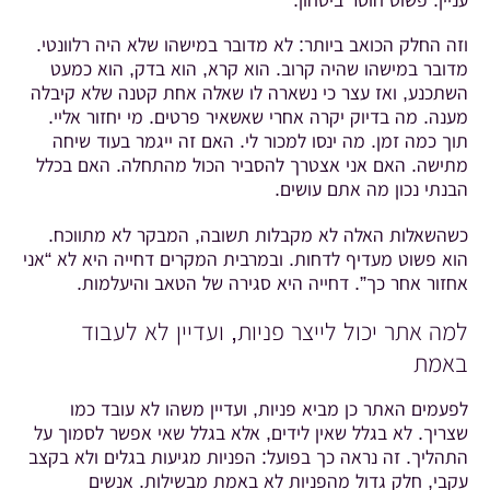
עניין. פשוט חוסר ביטחון.
וזה החלק הכואב ביותר: לא מדובר במישהו שלא היה רלוונטי.
מדובר במישהו שהיה קרוב. הוא קרא, הוא בדק, הוא כמעט
השתכנע, ואז עצר כי נשארה לו שאלה אחת קטנה שלא קיבלה
מענה. מה בדיוק יקרה אחרי שאשאיר פרטים. מי יחזור אליי.
תוך כמה זמן. מה ינסו למכור לי. האם זה ייגמר בעוד שיחה
מתישה. האם אני אצטרך להסביר הכול מהתחלה. האם בכלל
הבנתי נכון מה אתם עושים.
כשהשאלות האלה לא מקבלות תשובה, המבקר לא מתווכח.
הוא פשוט מעדיף לדחות. ובמרבית המקרים דחייה היא לא “אני
אחזור אחר כך”. דחייה היא סגירה של הטאב והיעלמות.
למה אתר יכול לייצר פניות, ועדיין לא לעבוד
באמת
לפעמים האתר כן מביא פניות, ועדיין משהו לא עובד כמו
שצריך. לא בגלל שאין לידים, אלא בגלל שאי אפשר לסמוך על
התהליך. זה נראה כך בפועל: הפניות מגיעות בגלים ולא בקצב
עקבי, חלק גדול מהפניות לא באמת מבשילות. אנשים