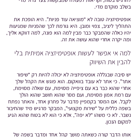
להרגיש בטוח, וקריאות לפעולה שמבקשות צעד גדול מדי
בשלב מוקדם מדי.
אופטימיזציה טובה לא “מוציאה עוד פניות”. היא הופכת את
התהליך ליציב, צפוי ומובן. היא גורמת לכך שהפניות שמגיעות
יהיו כאלה שהמבקר כבר מבין למה הוא פונה, למה דווקא אליך,
ומה יקרה אחרי שהוא עושה את זה.
למה אי אפשר לעשות אופטימיזציה אמיתית בלי
להבין את השיווק
יש סיבה שבגללה אופטימיזציה לא יכולה להיות רק “שיפור
אתר”. כי אתר לא עובד בוואקום. הוא פוגש את הקהל שלך
אחרי שהוא כבר בא עם ציפייה מסוימת, עם שאלה מסוימת,
עם רמת אמון מסוימת, ועם מסר שהוא חושב שהוא הולך
לקבל. אם המסר בקמפיין מדבר על פתרון אחד, והאתר נפתח
בשפה כללית על “שירות מקצועי”, המבקר מרגיש מיד שהחיבור
נשבר. לא כי משהו “לא יפה”, אלא כי הוא לא בטוח שהוא הגיע
למקום הנכון.
אותו הדבר קורה כשאתה מושך קהל אחד ומדבר בשפה של