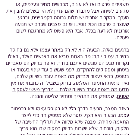
משאירים פרטים ואז לא עונים, מבקשים מחיר ונעלמים, או
מגיעים לשיחה אבל מתברר שהם עדיין לא היו בשלים להבין את
הערך. במקרים אחרים יש תלות גבוהה בקמפיינים, וברגע
שעוצרים פרסום הכול נופל. ויש גם מצבים שבהם יש תנועה
אורגנית לא רעה בכלל, אבל היא פשוט לא מתרגמת לשום
פעולה.
ברגעים כאלה, הבעיה היא לא רק באתר עצמו אלא גם בחוסר
בהירות עמוק יותר: מה באמת מביא את האנשים האלה, באילו
נקודות מגע הם פוגשים אתכם בדרך, ואיפה בדיוק הם מאבדים
ביטחון ומפסיקים להתקדם. לפני שעושים עוד שינוי בעמוד או
בטופס, כדאי לעצור ולבדוק מה באמת עובד בשיווק שלכם,
ואיך נראית התמונה המלאה. בדיוק בשביל זה כתבתי את
איך
תדעו מה באמת עובד בשיווק שלכם – מדריך מעשי לעסקים
קטנים
, שמפרק את התהליך ומחזיר שליטה והבנה.
כשזה המצב, הבעיה בדרך כלל לא בטופס עצמו ולא בכפתור
עצמו. הבעיה היא רצף. מסר שלא מספיק חד כדי לייצר
התאמה מהירה, מבנה שלא מלווה את תהליך החשיבה של
הלקוח, הוכחות שלא יושבות בדיוק במקום שבו הוא צריך