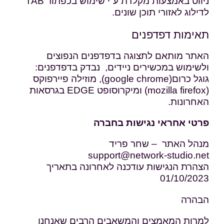
ניווט באמצעות מקלדת ע”י שימוש בכפתור TAB
לדילוג לאזורי תוכן שונים.
תאימות דפדפנים
האתר מותאם לתצוגה בדפדפנים הנפוצים
ולשימוש במכשירים ניידים, נבדק בדפדפנים:
גוגל כרום(google chrome), מוזילה פיירפוקס
(mozilla firefox) ומיקרוסופט EDGE בגרסאות
האחרונות.
פרטי אחראי נגישות בחברה
מנהל האתר – שחר פריד
support@network-studio.net
הצהרת הנגישות עודכנה לאחרונה בתאריך
01/10/2023
הבהרה
למרות המאמצים והמשאבים הרבים שאנחנו