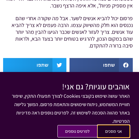
אין מספיק פניות”, אלא איפה הרצף נשבר.
פרסום יכול להביא אנשים לשער. אבל מה שקורה אחרי שהם
נכנסים הוא חלק מהשיווק עצמו. הרבה פעמים לא צריך להביא
עוד אנשים. צריך לעזור לאנשים שכבר הגיעו להבין מהר יותר
שהם במקום הנכון, להרגיש בטוחים יותר בצעד הבא, ולראות
סיבה ברורה להתקדם.
שתפו
שתפו
שתפו
שתפו
אוהבים עוגיות? גם אני!
האתר עושה שימוש בקובצי Cookies לצורך תפעולו התקין, שיפור
שלחו
חוויית המשתמש, ניתוח שימושים והתאמת פרסום. המשך גלישה
שחר פריד
כותב הפוסט:
יולי 3, 2026
באתר מהווה הסכמה לשימוש זה. לפרטים נוספים ראה מדיניות
הפרטיות.
אני מסכים
לפרטים נוספים
מאמרים נוספים שאולי יעניינו אותך: