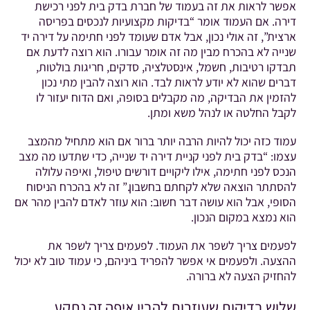
אפשר לראות את זה בעמוד של חברת בדק בית לפני רכישת
דירה. אם העמוד אומר “בדיקות מקצועיות לנכסים בפריסה
ארצית”, זה אולי נכון, אבל אדם שעומד לפני חתימה על דירה יד
שנייה לא בהכרח מבין מה זה אומר עבורו. הוא רוצה לדעת אם
תבדקו רטיבות, חשמל, אינסטלציה, סדקים, חריגות בולטות,
דברים שהוא לא יודע לראות לבד. הוא רוצה להבין מתי נכון
להזמין את הבדיקה, מה מקבלים בסופה, ואם הדוח יעזור לו
לקבל החלטה או לנהל משא ומתן.
עמוד כזה יכול להיות הרבה יותר ברור אם הוא מתחיל מהמצב
עצמו: “בדק בית לפני קניית דירה יד שנייה, כדי שתדעו מה מצב
הנכס לפני חתימה, אילו ליקויים דורשים טיפול, ואיפה עלולה
להסתתר הוצאה שלא לקחתם בחשבון.” זה לא בהכרח הניסוח
הסופי, אבל הוא עושה דבר חשוב: הוא עוזר לאדם להבין מהר אם
הוא נמצא במקום הנכון.
לפעמים צריך לשפר את העמוד. לפעמים צריך לשפר את
ההצעה. ולפעמים אי אפשר להפריד ביניהם, כי עמוד טוב לא יכול
להחזיק הצעה לא ברורה.
שלוש בדיקות שעוזרות להבין איפה זה נתקע