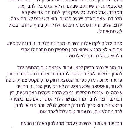
מלא באתר. יש שירותים שבהם זה לא הגיוני בלי להבין את
המקרה. אבל כמעט כל עסק צריך לתת תחושה שאין כאן
מלכודת. שאם האדם ישאיר פרטים, הוא לא ייכנס לשיחה שבה
ילחצו עליו, יסתירו ממנו מידע, או יגלו לו רק בסוף שהדבר בכלל
לא מתאים לו.
אתם יכולים לקרוא לזה זהירות. מבחינת הלקוח, זו הגנה עצמית.
אם הוא לא מרגיש שהוא מבין מספיק מה מחכה לו אחרי
הלחיצה, קל לו יותר לא ללחוץ.
גם מובייל נכנס בדיוק לכאן. עמוד שנראה טוב במחשב יכול
להפוך בטלפון לעמוד שקשה להתקדם בו: כותרת שנשברת מוזר,
פתיחה ארוכה מדי, כפתור שנמצא רחוק מדי, טקסט צפוף, טופס
לא נוח, וואטסאפ שלא בולט. זה לא רק עניין טכני. זו החוויה
עצמה. מי שנכנס מהטלפון נמצא הרבה פעמים באמצע יום, בין
דברים, ורוצה להבין מהר אם שווה לו להמשיך. אם כבר בשניות
הראשונות הוא צריך להגדיל, לחפש, לגלול יותר מדי או להבין
לבד מה לעשות, גם עמוד טוב עלול לאבד אותו.
הבדיקה פשוטה: להיכנס לעמוד מהטלפון כאילו זו הפעם