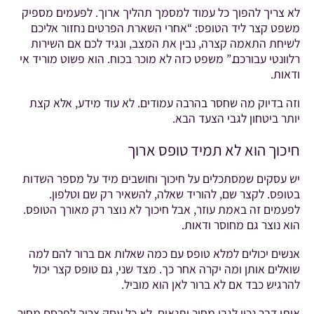
לא צריך להפוך כל עמוד למסמך תהליך ארוך. לפעמים מספיק
משפט קצר ליד הטופס: “אחרי השארת הפרטים נחזור אליכם
לשיחת התאמה קצרה, נבין את המצב, ונגיד לכם אם השירות
רלוונטי עבורכם.” משפט כזה לא מוכר בכוח. הוא פשוט מוריד אי
ודאות.
וזה בדיוק מה שחסר בהרבה עמודים. לא עוד מידע, אלא קצת
יותר ביטחון לגבי הצעד הבא.
חיכוך הוא לא תמיד טופס ארוך
יש עסקים שמסתכלים על חיכוך וחושבים מיד על מספר השדות
בטופס. לקצר שם, להוריד שאלה, להשאיר רק שם וטלפון.
לפעמים זה באמת עוזר, אבל חיכוך לא נוצר רק מאורך הטופס.
הוא נוצר גם מחוסר ודאות.
אנשים יכולים למלא טופס עם כמה שאלות אם ברור להם למה
שואלים אותן ומה יקרה אחר כך. מצד שני, גם טופס קצר יכול
להרגיש כבד אם לא ברור לאן הוא מוביל.
אותו דבר נכון לגבי מחיר ותנאים. לא כל עסק צריך לפרסם מחיר