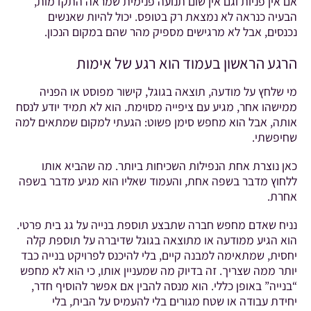
אם אין פניות וגם אין שום תנועה פנימית שמראה התקדמות,
הבעיה כנראה לא נמצאת רק בטופס. יכול להיות שאנשים
נכנסים, אבל לא מרגישים מספיק מהר שהם במקום הנכון.
הרגע הראשון בעמוד הוא רגע של אימות
מי שלחץ על מודעה, תוצאה בגוגל, קישור מפוסט או הפניה
ממישהו אחר, מגיע עם ציפייה מסוימת. הוא לא תמיד יודע לנסח
אותה, אבל הוא מחפש סימן פשוט: הגעתי למקום שמתאים למה
שחיפשתי.
כאן נוצרת אחת הנפילות השכיחות ביותר. מה שהביא אותו
ללחוץ מדבר בשפה אחת, והעמוד שאליו הוא מגיע מדבר בשפה
אחרת.
נניח שאדם מחפש חברה שתבצע תוספת בנייה על גג בית פרטי.
הוא הגיע ממודעה או מתוצאה בגוגל שדיברה על תוספת קלה
יחסית, שמתאימה למבנה קיים, בלי להיכנס לפרויקט בנייה כבד
יותר ממה שצריך. זה בדיוק מה שמעניין אותו, כי הוא לא מחפש
“בנייה” באופן כללי. הוא מנסה להבין אם אפשר להוסיף חדר,
יחידת עבודה או שטח מגורים בלי להעמיס על הבית, בלי