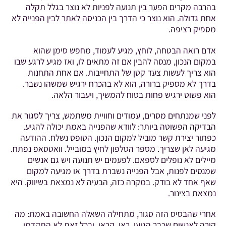
בהרבה מקרים הפער בין תנועה לפניות לא נוצר בגלל תקלה
אחת גדולה. הוא נוצר כי הדרך בין הכניסה לאתר לבין הפנייה לא
מספיק רציפה.
אדם רואה הבטחה, לוחץ, מגיע לעמוד, מחפש סימן שהוא
במקום הנכון, מנסה להבין אם זה מתאים לו, ואז מגיע לרגע שבו
הוא צריך לעשות צעד קטן של התחייבות. אם אחת התחנות
בדרך לא מספיק ברורה, הוא לא בהכרח ירגיש שמשהו נשבר.
הוא פשוט ירגיש פחות בטוח להמשיך, ויעבור הלאה.
לפני שמנתחים מסרים, עמודים וחוויית משתמש, צריך לסגור את
הבדיקה הפשוטה ביותר: לוודא שהפנייה באמת יכולה להגיע.
כפתור יצירת קשר מוביל למקום הנכון. הטופס נשלח. ההודעה
מגיעה לאן שצריך. מספר הטלפון לחיץ במובייל. וואטסאפ נפתח.
מיילים לא נופלים לספאם. לפעמים יש תנועה ויש גם אנשים
שמנסים לפנות, אבל הפנייה נשברת בדרך או מגיעה למקום
שאף אחד לא בודק. במקרה כזה, הבעיה לא נמצאת בשיווק. היא
נמצאת בצינור.
אחרי שהבסיס הזה סגור, מתחילה השאלה החשובה באמת: מה
קורה לאנשים שכבר הגיעו, ראו, קראו, ובכל זאת לא התקדמו.