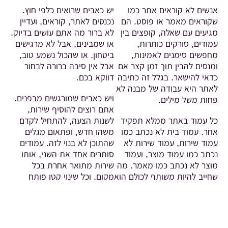
אנשים לא קוראים אתר כמו
יש כאבים שרואים כלפי חוץ.
שקוראים מאמר או פוסט. הם
נכנסים לאתר, קוראים, ועדיין
מגיעים עם שאלה, קופצים בין
לא ברור מה אתם עושים בדיוק.
עמודים, סורקים כותרות,
או שמבינים, אבל לא מרגישים
מחפשים סימנים לאמינות,
ביטחון. או שהכול נשמע טוב,
ומנסים להבין תוך זמן קצר אם
אבל אין סיבה ברורה לבחור
כדאי להישאר. בגלל זה כתיבה
דווקא בכם.
לאתר היא עבודה של מבנה לא
ויש כאבים שמורגשים מבפנים.
פחות משל מילים.
אתם רוצים להוסיף שירות,
כל עמוד באתר ממלא תפקיד
לשנות הצעה, להתחיל לקדם
אחר. עמוד בית לא נכתב כמו
משהו חדש, ופתאום מגלים
עמוד שירות, עמוד שירות לא
שהתוכן לא בנוי לזה. עמודים
נכתב כמו עמוד מוצר, ועמוד
סותרים אחד את השני, אותו
מוצר לא נכתב כמו מאמר. מה
שירות מתואר אחרת בכל
שחייב להיות משותף לכולם הוא
מקום, וכל שינוי קטן פותח
השפה העסקית: עקביות
בלגן. כאן מבינים שתוכן אתר
במסר, בהבטחה ובאופן שבו
הוא לא רק מילים, אלא תשתית
העסק מציג את עצמו.
שמחזיקה סדר, עקביות
כשעמודים “מדברים” אחרת, זה
ושליטה.