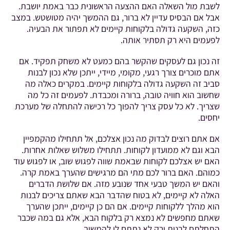
לשבת מול השאלה האם ההצעה הראשונית כבר באמת יושבת.
אבל אם הבסיס עדיין לא ברור, גם ההמשך יהיה מטושטש. במצב
כזה, השקעה גדולה בלקוחות קיימים לא תפתור את הבעיה.
לפעמים היא רק תסתיר אותה.
זה נכון גם לעסקים שהקשר בהם כמעט לא משחק תפקיד. אם
אתם מוכרים צורך רגעי, מקומי, מיידי, ייתכן שלא נכון לבנות
סביב זה השקעה גדולה בלקוחות קיימים. במקרים כאלה מה
שחשוב הוא חוויה טובה, ברורה ומכבדת. לפעמים זה כל מה
שצריך. לא כל עסק צריך להפוך כל רכישה להתחלה של מערכת
יחסים.
אם אתם רוצים לבדוק מה נכון אצלכם, אל תתחילו מהקמפיין
הבא וגם לא ממועדון לקוחות. תתחילו משלוש שאלות אחרות.
האם יש אצלכם לקוחות שבאמת שווה לפגוש שוב, או לפגוש עוד
כמוהם. האם ברור לכם מתי הם מרגישים שהערך באמת קרה.
והאם יש המשך טבעי אחד שנובע מזה. אם שלושת הדברים
האלה לא קיימים, לא בטוח שהדבר הבא שאתם צריכים לבנות
הוא מהלך ללקוחות קיימים. אם הם כן קיימים, ייתכן שהערך
שאתם מחפשים לא נמצא רק בלקוח הבא, אלא גם במה שכבר
התחלתם לבנות ורק לא נתתם לו להמשיך.