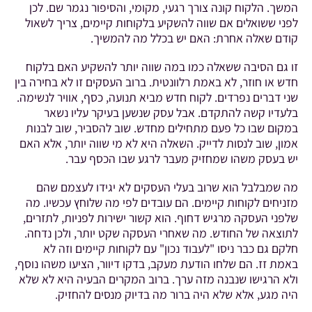
המשך. הלקוח קונה צורך רגעי, מקומי, והסיפור נגמר שם. לכן
לפני ששואלים אם שווה להשקיע בלקוחות קיימים, צריך לשאול
קודם שאלה אחרת: האם יש בכלל מה להמשיך.
זו גם הסיבה ששאלה כמו במה שווה יותר להשקיע האם בלקוח
חדש או חוזר, לא באמת רלוונטית. ברוב העסקים זו לא בחירה בין
שני דברים נפרדים. לקוח חדש מביא תנועה, כסף, אוויר לנשימה.
בלעדיו קשה להתקדם. אבל עסק שנשען בעיקר עליו נשאר
במקום שבו כל פעם מתחילים מחדש. שוב להסביר, שוב לבנות
אמון, שוב לנסות לדייק. השאלה היא לא מי שווה יותר, אלא האם
יש בעסק משהו שמחזיק מעבר לרגע שבו הכסף עבר.
מה שמבלבל הוא שרוב בעלי העסקים לא יגידו לעצמם שהם
מזניחים לקוחות קיימים. הם עובדים לפי מה שלוחץ עכשיו. מה
שלפני העסקה מרגיש דחוף. הוא קשור ישירות לפניות, לתזרים,
לתוצאה של החודש. מה שאחרי העסקה שקט יותר, ולכן נדחה.
חלקם גם כבר ניסו "לעבוד נכון" עם לקוחות קיימים וזה לא
באמת זז. הם שלחו הודעת מעקב, בדקו דיוור, הציעו משהו נוסף,
ולא הרגישו שנבנה מזה ערך. ברוב המקרים הבעיה היא לא שלא
היה מגע, אלא שלא היה ברור מה בדיוק מנסים להחזיק.