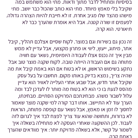
בסיסיות ומתחיל לדבר מתוך ודאות. מתי הוא משתמש במה
שקיבל בלי מאמץ מיוחד. מתי הוא כותב שהכול כבר יושב. מתי
מישהו מהצד שלו מגיב אחרת. זו לא חייבת להיות הצהרה גדולה.
לפעמים זו שורה קטנה. אבל היא אומרת שהערך כבר לא
תיאורטי. הוא קרה.
זה נכון גם בשירות וגם במוצר. לקוח שסיים אצלכם תהליך, קיבל
אתר, מיתוג, ייעוץ, ליווי או פתרון מקצועי, אבל עדיין לא ממש
מבין איך זה נכנס אצלו לעבודה היומיומית, נשאר עם חוויה
פתוחה גם אם העבודה הייתה טובה. לקוח שקנה מוצר טוב אבל
נתקע בשימוש הראשון, או לא בטוח אם הוא באמת קיבל את מה
שהיה צריך, נמצא בדיוק באותו מקום. תחשבו על בעל עסק
שקיבל אתר חדש, אבל שבוע אחרי העלייה לאוויר הוא עדיין
מהסס לגעת בו כי הוא לא בטוח מה מותר לו לעדכן לבד ומה
עלול לשבור משהו. מבחינתכם הפרויקט הסתיים. מבחינתו,
הערך עוד לא התיישב. אותו דבר קורה למי שקנה מוצר שאמור
לחסוך לו זמן או מאמץ, אבל נשאר עם קופסה פתוחה, הוראות
לא ברורות, ותחושה שהוא עוד צריך לפצח לבד איך לגרום לזה
לעבוד. לכן ההשקעה שאחרי העסקה לא מתחילה בשאלה איך
לשמור על קשר, אלא בשאלה מדויקת יותר: איך מוודאים שהערך
באמת קרה.