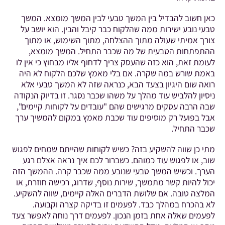
כאן חשוב להבדיל בין המשך טבעי לבין המשך מומצא. המשך
טבעי נובע ישירות ממה שהלקוח כבר קיבל והבין. הוא יושב על
צורך אמיתי שעולה מתוך ההצלחה, מתוך השימוש, או מתוך
ההתפתחות הטבעית של מה שכבר התחיל. המשך מומצא,
לעומת זאת, הוא כזה שהעסק צריך לדחוף אליו מבחוץ כי אין לו
באמת שורש במה שקרה. אם בלי מאמץ שלכם הלקוח לא היה
רואה שום היגיון בצעד הבא, כנראה שזה לא המשך טבעי אלא
ניסיון להלביש עוד מהלך על משהו שכבר נסגר. זו בדיוק הנקודה
שבה הרבה עסקים מרגישים שהם "עובדים על לקוחות קיימים",
אבל בפועל רק מוסיפים עוד שכבת מאמץ במקום להמשיך ערך
שכבר התחיל.
מתי כן שווה להשקיע בזה? כשיש לקוחות שהייתם שמחים לפגוש
שוב, או לפגוש עוד כמוהם. כשברור לכם איך נראה אצלם רגע
הערך. וכשיש המשך טבעי שנובע ממה שכבר קרה. ההמשך הזה
יכול להיות קשר מתמשך, שירות נוסף, שדרוג, רכישה חוזרת, או
המלצה טובה. אם שלושת הדברים האלה קיימים, שווה להשקיע.
לא בהכרח במהלך כבד. לפעמים זו בדיקה קצרה וקבועה.
לפעמים שאלה אחת בזמן הנכון. לפעמים דרך נוחה לאפשר צעד