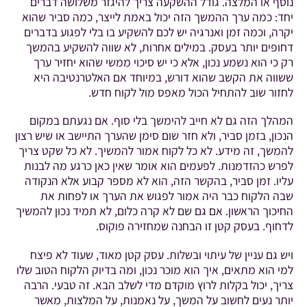
נוסף או המלצה. גודל ההשקעה צריך להיגזר משלושה דברים
יחד: כמה ערך ההמשך הזה יכול באמת לייצר, כמה סביר שהוא
יקרה, וכמה זמן ואנרגיה יש לכם להשקיע בו בלי לפגוע בדברים
דחופים יותר בעסק. במילים אחרות, לא שווה להשקיע בהמשך
רק כי הוא נשמע נכון, אלא כי יש סיכוי ממשי שהוא יחזיר ערך
ששווה את הקשב שהוא דורש, במיוחד אם האלטרנטיבה היא
לחזור שוב להתחיל הכול מאפס מול לקוח חדש.
המהלך הזה גם לא חייב להימשך בלי סוף. אם נגעתם במקום
הנכון, בזמן סביר, ולא חזר שום סימן שהערך התיישב או שיש רצון
להמשך, זה מידע. לא כל לקוח אמור להמשיך. לא כל שקט צריך
לפרש כהזדמנות. לפעמים הוא אומר שאין כאן כרגע מה לבנות
עליו. זמן סביר, בהקשר הזה, הוא לא מספר קבוע אלא הנקודה
שבה הלקוח כבר היה אמור לפגוש את הערך או לפחות את
החיכוך הראשון. אם גם שם לא קרה כלום, לא תמיד נכון להמשיך
לדחוף. בעסק קטן זו הבחנה שמחזירה פוקוס.
ויש גם עניין של עיתוי ובשלות. עסק קטן מאוד, שעוד לא פיצח
למי הוא מתאים, איך הוא מוכר נכון, ומה בדיוק הלקוח הטוב שלו
צריך, יכול בקלות לרוץ מוקדם מדי לשלב הבא. זה טבעי. הרבה
יותר נעים לחשוב על המשך, על נאמנות, על המלצות, מאשר