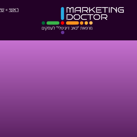
ראשי
»
שיו