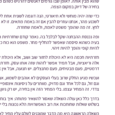
שהוא מבין אותה. לאופן שבו גורמים לאנשים להרגיש כשהם פ
בחירה של דיוק במקום הצפה.
כדי שזה יהיה מוחשי ולא תיאורטי, הנה דוגמה לשונית אחת לקו
לשכנע מהר, אנחנו עוזרים להבין אם זה באמת מתאים. זו לא 
לחץ. זה מה שהופך משפט לאמת, ולאמת שחוזרת.
ופה נכנסת ההבחנה שקל לבלבל בה. נאמר קודם שחזרתיות חכמ
בעיה כשהוא סיסמה שאפשר להחליף מחר. משפט הוא כוח כש
להיות קופי והופך להיות זיהוי.
חזרתיות חכמה היא לא היכולת לחזור שוב ושוב, אלא היכולת לח
אלה וריאציות, אבל תמיד אפשר לזהות שזה אותו עסק. חזרתיות
דרמטיים, פעם מבטיחים, פעם מתנצלים. יש תנועה, אבל אין צו
ועכשיו מגיע החלק שרוב בעלי העסקים לא אוהבים לשמוע, אבל 
וגם זול, גם לכל אחד וגם מדויק. מוותרים על ניסיונות אינ
צדדי. זה המחיר עצמו. בלי המחיר הזה אין בחירה, יש רק גיוון.
בדרך כלל כאן עולה השאלה שאסור להשאיר פתוחה: איך בוחרי
בשלוש שאלות שחותכות את רוב האפשרויות הלא נכונות בלי 
השאלה הראשונה היא מה הדבר שמוכנים לשלם עליו מחיר לאורך 