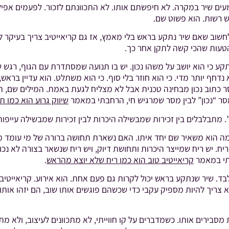
עים שיר במקרה. לא חיפשתם אותו. לא התכוונתם לזכור. לפעמים אפיל
 רשות. הוא פשוט שם.
חשוב שאם שיר נתקע בראש בלי מאמץ, אז גם קריאייטיב צריך בעיקר להי
 הטעות שהכי קשה לתקן אחר כך.
תקע כי הוא יושב על משהו נכון. יש בו תנועה שמסתדרת עם הגוף, רגש
 נדחף יותר מדי. כי הוא חוזר בלי סוף. כי הוא משתלט. הוא עדיין בראש
סר כתוב נכון מבחינה טכנית אבל לא מצליח לגעת באמת. המילים שם, 
מסר “נכון” לבין מסר שמרגיש חי, הרחבתי במאמר
שיווק גרוע הוא כמו ת
תבלבלים בין זכירות שמבשילה היכרות לבין זכירות שמבשילה עייפות
ה הוא משאיר שם יחד איתו. האם נשארת תחושה ברורה של מי עומד מא
. יש ריח שמייצר היכרות ותחושת דיוק, ויש ריח שנשאר בצורה לא נכונה
בתי במאמר
קריאייטיב טוב הוא כמו ריח שלא יוצא מהראש
.
לבד. שיר שנתקע בראש יכול לקרות גם פעם אחת. הוא אירוע. קריאייטיב
וא צריך להיות מספיק עקבי כדי שכשהם פוגשים אותו שוב, הם יזהו אות
ירים אותו. כשמדברים על קו חווייתי, לא מתכוונים לעיצוב, ולא מתכ