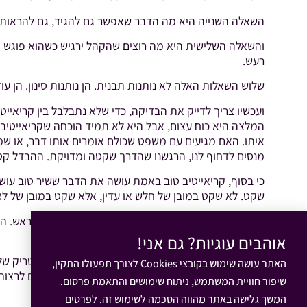
השאלה השנייה היא מה הדבר שאפשר גם להגיד, גם להראות, וג
והשאלה השלישית היא מה רוצים שהקהל ירגיש כשהוא פוגש את
רעש.
שלוש השאלות האלה לא נותנות תבנית. הן נותנות סינון. הן 
ועכשיו צריך לדייק את הבדיקה, כדי שלא נתבלבל בין קריאייטי
המלצה היא כוח עצום, אבל היא לא תמיד הוכחה שקריאייטיב 
איתו. האם מגיעים עם משפט שכולם אומרים אותו דבר, או 
מנסים לדחוף לנו, הרגשנו שהדרך שקטה ומדויקת. ההבדל קטן
כי בסוף, קריאייטיב טוב באמת עושה את הדבר ששיר טוב עוש
שקט. לא שקט במובן של חלש או עדין, אלא שקט במובן של לא
וזו הסיבה ששיווק שבונה עסק לא שואל איך להיתקע בראש. הו
עליו מחיר, ואז באמת לא לוותר עליו.
אוהבים עוגיות? גם אני!
אם יש דבר אחד שכדאי לקחת מהמאמר הזה, זה לא טריק של קלי
האתר עושה שימוש בקובצי Cookies לצורך תפעולו התקין,
יכולים להיתקע בראש. אבל רק אחד מהם גורם לאנשים לרצות 
שיפור חוויית המשתמש, ניתוח שימושים והתאמת פרסום.
המשך גלישה באתר מהווה הסכמה לשימוש זה. לפרטים