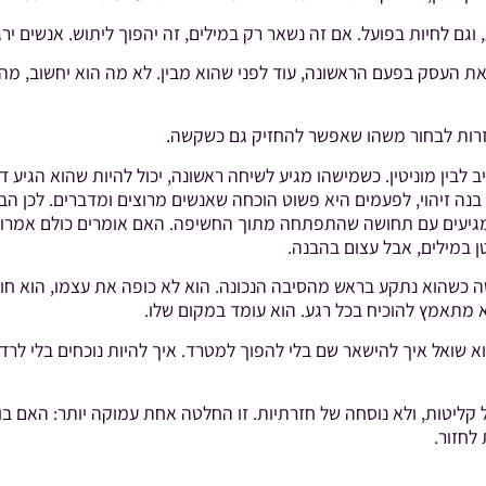
ם לחיות בפועל. אם זה נשאר רק במילים, זה יהפוך ליתוש. אנשים ירג
 העסק בפעם הראשונה, עוד לפני שהוא מבין. לא מה הוא יחשוב, מה ה
עוזרות לבחור משהו שאפשר להחזיק גם כשקשה.
ב לבין מוניטין. כשמישהו מגיע לשיחה ראשונה, יכול להיות שהוא הגיע ד
בנה זיהוי, לפעמים היא פשוט הוכחה שאנשים מרוצים ומדברים. לכן ה
שמגיעים עם תחושה שהתפתחה מתוך החשיפה. האם אומרים כולם אמרו ש
 במילים, אבל עצום בהבנה.
ה כשהוא נתקע בראש מהסיבה הנכונה. הוא לא כופה את עצמו, הוא חוזר
 מתאמץ להוכיח בכל רגע. הוא עומד במקום שלו.
א שואל איך להישאר שם בלי להפוך למטרד. איך להיות נוכחים בלי לרד
טות, ולא נוסחה של חזרתיות. זו החלטה אחת עמוקה יותר: האם בונים
לחזור.