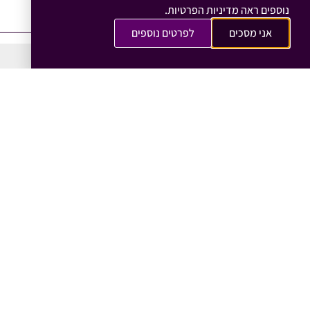
שחר פריד
כותב הפוסט:
אוגוסט 21, 2025
נוספים ראה מדיניות הפרטיות.
אני מסכים
לפרטים נוספים
מאמרים נוספים שאולי יעניינו אותך:
אסטרטגיה שיווקית
איך לבנות תוכן שמלווה תהליך, ולא
רק שמשכנע לקנות
01/08/2026