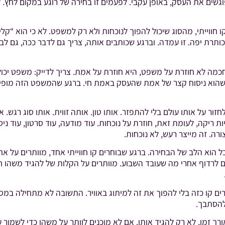
וגשים את העסק, באופן עקבי. לפעמים זו בחירה של רוגע במקום לחץ.
 חווייתי, מהסוג שיכול להפוך לנוכחות ולא רק למשפט. לא כי הוא “קל
כותרת יפה. זו עמדה. וברגע שכותבים אותה, צריך גם לדבר ככה, גם לב
ה לא חוזרת על משפט, היא חוזרת על אמת. צריך לדייק: משפט יכול ל
הוא ניסוח קצר של אמת שהעסק באמת חי. ברגע שהמשפט הזה מופיע ב
זור על אותו עולם בלי להתפזר. אותו טון. אותה זווית. אותו סוג רגש.
 ריקה, לעומת זאת, חוזרת על נוכחות. עוד מודעה, עוד סרטון, עוד ניס
רה. זה מייצר רעש, לא נוכחות.
הוא הלב של הבחירה. ברגע שבוחרים קו חווייתי אחד, מוותרים על אחר
סופיים לרדוף אחרי מה שעובד השבוע. מוותרים על הקלות של להגיד משה
ם קו כזה בלי להפוך את זה למיתוג באוויר. התשובה לא מתחילה במס
להסתבך.
זמן, לא רק להגיד אותו. אם לא מוכנים לוותר על משהו כדי לשמור עליו