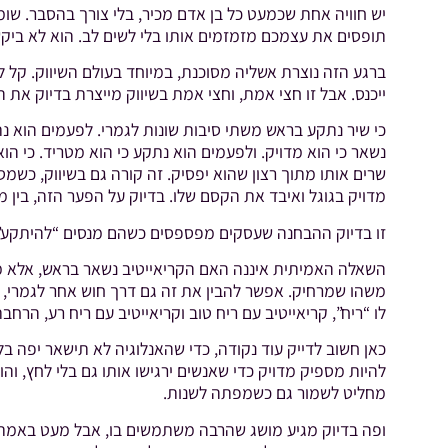
יש חוויה אחת שכמעט כל בן אדם מכיר, בלי צורך בהסבר. שומ
תופסים את עצמכם מזמזמים אותו בלי לשים לב. הוא לא ביקש
ברגע הזה נוצרת אשליה מסוכנת, במיוחד בעולם השיווק. קל ל
ייכנס. אבל זו חצי אמת, וחצי אמת בשיווק מייצרת בדיוק את
כי שיר נתקע בראש משתי סיבות שונות לגמרי. לפעמים הוא נ
נשאר כי הוא מדויק. ולפעמים הוא נתקע כי הוא מטריד. כי הוא
שרים אותו מתוך רצון שהוא יפסיק. זה קורה גם בשיווק, כשמ
מדויק בגוגל ואיבד את הקסם שלו. בדיוק על הפער הזה, בין 
זו בדיוק ההבחנה שעסקים מפספסים כשהם מנסים “להיתקע”. מ
השאלה האמיתית איננה האם הקריאייטיב נשאר בראש, אלא מ
משהו שמרחיק. אפשר להבין את זה גם דרך חוש אחר לגמרי, ריח
לו “ריח”, קריאייטיב עם ריח טוב וקריאייטיב עם ריח רע, הרח
כאן חשוב לדייק עוד נקודה, כדי שהאנלוגיה לא תישאר יפה ב
להיות מספיק מדויק כדי שאנשים ירגישו אותו גם בלי לחץ, וה
מחליט לשמור גם כשמפתה לשנות.
ופה בדיוק מגיע מושג שהרבה משתמשים בו, אבל מעט באמת מסב