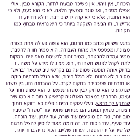
היכרות, אין זיהוי, אין משיכה טבעית לחזור. הקורא מבין, אולי
אפילו מסכים, ואז סוגר וממשיך הלאה. לא כי הוא כעס, ולא כי
הוא התנגד, אלא כי לא קרה לו שום דבר. זו לא דחייה, זו
אדישות, וזו הבעיה השקטה ביותר כי היא נראית מבחוץ כמו
תקינות.
ברגע ששיווק נכתב כמו תרגום, הוא עושה פעולה אחת בצורה
מצוינת ומפספס את מהות העבודה. הוא ממיר חוויה להסבר,
ממיר עמדה להבטחה, ממיר זהות לרשימת מאפיינים. במקום
לתת לקהל לפגוש משהו חי, הוא מציג לו מידע על משהו. זו
בדיוק אותה תופעה שמופיעה גם בקריאייטיב שנשאר “בראש”
מסיבות לא נכונות. לא בגלל חיבור, אלא בגלל חזרתיות ריקה
או חזרתיות שמכבידה במקום לקרב. על ההבחנה הזו, בין משהו
שנתקע כי הוא מדויק לבין משהו שנשאר כי הוא פשוט חוזר על
עצמו, הרחבתי במאמר האנלוגיה
קריאייטיב טוב הוא כמו שיר
שנתקע לך בראש
. בעלי עסקים רבים נופלים כאן דווקא מתוך
רצינות. כשאין תנועה, הם מניחים שחסר עוד “משהו” שיסביר
טוב יותר, ואז הם מוסיפים עוד שורה, עוד יתרון, עוד הוכחה,
עוד סעיף, עוד ניסוח חד. זה דומה מאוד לניסיון להציל תרגום
של שיר על ידי הוספת הערות שוליים. הכול נהיה ברור יותר,