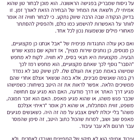
על ניסוח שמבריק בפגישה הראשונה. הוא מוכן לבחור טון שהוא
אמיתי לו, ולשאת את המחיר של הבחירה הזאת לאורך זמן. זו
בדיוק הנקודה שבה הרבה שיווק נתקע. כי לבחור חוויה זה אומר
לוותר על האפשרות להישמע כמו כולם, ולהפסיק להסתתר
מאחורי מילים שנשמעות נכון לכל אחד.
ואם כאן עולה התנגדות פנימית של “אבל אנחנו כן מקצועיים,
כן מנוסים, כן נותנים שירות מצוין”, אז דווקא שם נמצא שורש
הבעיה. מקצועיות היא תנאי בסיס, לא חוויה. לקוח לא מחפש
“הסבר” נוסף לכך שאתם מקצועיים, הוא מחפש רמז לכך
שמישהו באמת מבין את העולם שלו. לכן שיווק טוב לא נמדד
רק במה שאנשים מבינים, אלא במה שנשאר אצלם אחרי שהם
ממשיכים הלאה. אפשר לראות את זה היטב בשיחות: כשמישהו
מגיע דרך האתר או דרך מודעה, האם הוא מגיע עם תחושה
שכבר פגש משהו, או שהוא מגיע מאפס. האם הוא זוכר תמונה,
משפט, זווית הסתכלות, או שהוא רק אומר “ראיתי אצלכם
משהו” בלי יכולת לשים אצבע על מה זה היה. כשאנשים מגיעים
מאפס שוב ושוב, למרות שהכול כתוב היטב, זה סימן שהמסר
עבר תרגום ולא עבר עיבוד.
עיבוד אמיתי הוא לא חיקוי של קמפיינים שעבדו לאחרים, ולא