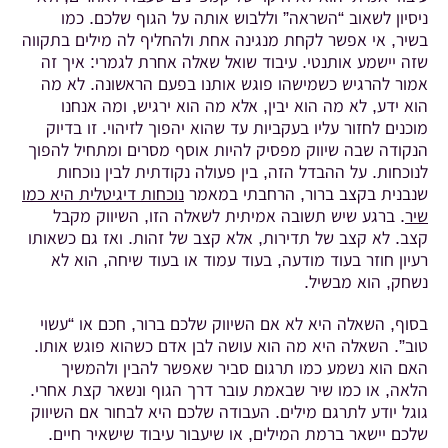
ניסיון לשאוב “השראה” וללבוש אותה על הגוף שלכם. כמו
בשיר, אי אפשר לקחת מנגינה אחת ולהחליף לה מילים בתקווה
שזה יישמע אותנטי. עיבוד שואל שאלה אחרת לגמרי: איך זה
אמור להרגיש כשמישהו פוגש אותנו בפעם הראשונה. לא מה
הוא ידע, לא מה הוא יבין, אלא מה הוא ירגיש, ומה אנחנו
מוכנים לחזור עליו בעקביות עד שהוא יהפוך לזיהוי. זו בדיוק
הנקודה שבה שיווק מפסיק להיות אוסף מסרים ומתחיל להפוך
לנוכחות. על ההבדל הזה, בין פעולה נקודתית לבין נוכחות
שנבנית בקצב ברור, הרחבתי במאמר
נוכחות דיגיטלית היא כמו
שיר
. ברגע שיש תשובה אמיתית לשאלה הזו, השיווק מקבל
קצב. לא קצב של תדירות, אלא קצב של זהות. ואז גם כשאותו
רעיון חוזר בעוד מודעה, בעוד עמוד או בעוד שיחה, הוא לא
נשחק, הוא מבשיל.
בסוף, השאלה היא לא אם השיווק שלכם ברור, חכם או “עשוי
טוב”. השאלה היא מה הוא עושה לבן אדם כשהוא פוגש אותו.
האם הוא נשמע כמו תרגום סביר שאפשר להבין ולהמשיך
הלאה, או כמו שיר שבאמת עובר דרך הגוף ונשאר קצת אחרי.
גוגל יודע לתרגם מילים. העבודה שלכם היא לבחור אם השיווק
שלכם יישאר ברמת המילים, או שיעבור עיבוד שישאיר חיים.