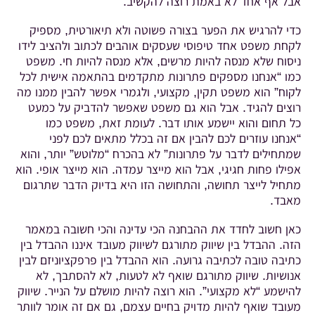
אבל אף אחד לא באמת רוצה להקשיב.
כדי להרגיש את הפער בצורה פשוטה ולא תיאורטית, מספיק
לקחת משפט אחד טיפוסי שעסקים אוהבים לכתוב ולהציב לידו
ניסוח שלא מנסה להיות מרשים, אלא מנסה להיות חי. משפט
כמו “אנחנו מספקים פתרונות מתקדמים בהתאמה אישית לכל
לקוח” הוא משפט תקין, מקצועי, ולגמרי אפשר להבין ממנו מה
רוצים להגיד. אבל הוא גם משפט שאפשר להדביק על כמעט
כל תחום והוא יישמע אותו דבר. לעומת זאת, משפט כמו
“אנחנו עוזרים לכם להבין אם זה בכלל מתאים לכם לפני
שמתחילים לדבר על פתרונות” לא בהכרח “מלוטש” יותר, והוא
אפילו פחות חגיגי, אבל הוא מייצר עמדה. הוא מייצר אופי. הוא
מתחיל לייצר תחושה, והתחושה הזו היא בדיוק הדבר שתרגום
מאבד.
כאן חשוב לחדד את ההבחנה הכי עדינה והכי חשובה במאמר
הזה. ההבדל בין שיווק מתורגם לשיווק מעובד איננו ההבדל בין
כתיבה טובה לכתיבה גרועה. הוא ההבדל בין פרפקציוניזם לבין
אנושיות. שיווק מתורגם שואף לא לטעות, לא להסתבך, לא
להישמע “לא מקצועי”. הוא רוצה להיות מושלם על הנייר. שיווק
מעובד שואף להיות מדויק בחיים עצמם, גם אם זה אומר לוותר