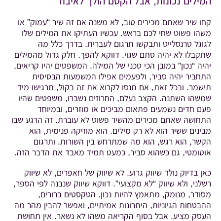
המילים נכונות, אבל הקסם הולך לאיבוד
קחו שיר שאתם מכירים טוב, לא משנה אם זה שיר “עמוק” או
משהו פשוט שחי לכם בראש. עכשיו העתיקו את המילים שלו
לגוגל טרנסלייט ותבקשו תרגום לעברית. בדרך כלל מה
שתקבלו לא יהיה סתם שגוי. דווקא להפך. חלק גדול מהמילים
יהיה “נכון” במובן הכי טכני של המילה. המשפטים יהיו קריאים,
התחביר יהיה סביר, ולפעמים אפילו המשמעות הבסיסית
תישמר. ובכל זאת, אם תנסו לקרוא את זה בקול, תרגישו מיד
שמשהו השתנה. הקצב נעלם, החרוזים נשברו, משפטים שהיו
פעם חדים נשמעים פתאום מביכים או מוזרים, ובמיוחד
התחושה שאתם מכירים מהשיר פשוט לא עוברת. זה הרגע שבו
מבינים ששיר הוא לא רק מילים. הוא מוזיקה פנימית, הוא
הקשר, הוא רגש, הוא מה שמתרחש בין השורות. ותרגום
אוטומטי, גם כשהוא סביר, כמעט תמיד מאבד את הדבר הזה.
כאן בדיוק נולד שיווק גרוע. לא שיווק של חאפרים, לא שיווק
רשלני, ולא שיווק “לא מקצועי”. דווקא שיווק שנבנה לפי הספר,
מסודר, מנומק, מתאמץ להיות נכון. הטקסטים ברורים,
ההבטחות הגיוניות, היתרונות אמיתיים, ואפשר להבין מהר מה
העסק מציע. אבל בסוף הקריאה משהו לא נשאר. אין תחושת