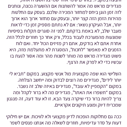
מגדירים מראש מה אמור להשתנות אם ההשערה נכונה, ונותנים
לזה זמן הוגן ביחס למחזור המכירה שלכם. בעסק עם החלטות
מהירות הזמן הזה קצר יותר, ובעסק עם מחזור ארוך הוא ארוך
יותר, אבל העיקרון נשאר: אם לא נתתם מספיק זמן כדי לראות
מעבר שלב, לא באמת בדקתם. לפני זה סוגרים תקלות בסיסיות
שמונעות מהמערכת לעבוד בכלל, ורק אחר כך חוזרים לכלל הזה.
אחרת אתם לא בודקים, אתם רק מזיזים הכול יחד. ואם לוח
הזמנים לא מאפשר “לחכות”, המסגרת לא מתעלמת מזה, היא
פשוט מגדירה מראש מה מותר לשנות מהר ומה אסור לגעת בו
עכשיו כדי לא לפרק את הרצף.
השלישי הוא שפה מקצועית מול אנשי מקצוע. במקום “תביא לי
יותר לידים”, מגדירים מה רוצים לבדוק ומה ייחשב הצלחה.
במקום “הקמפיין לא עובד”, מגדירים באיזה שלב זה נשבר.
במקום “תשפרו את האתר”, מגדירים מה לא ברור לקהל ומה
צריך להיות ברור כדי שיקרה צעד הבא. זו לא עוד דעה, זה מנגנון
שמכריח דיוק ומונע תיקונים אקראיים.
ככה גם מחלוקות הופכות לדיון מקצועי ולא לוויכוח. אם יש חילוקי
דעות על סדר עדיפויות, חוזרים לשאלה מה אנחנו מנסים לשפר