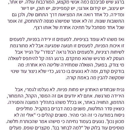
ברגע שיש סביבכם כמה אנשי מקצוע, המורכבות עולה. יש אתר,
יש עיצוב, יש קידום אורגני, יש קמפיינים, יש תוכן, יש דיוור
ומדידה. כל אחד רואה את המציאות דרך התחום שלו, ולכן גם
התשובות שונות. זה לא אומר שמישהו מנסה להתחמק, זה אומר
שכל אחד מסתכל על חתיכה אחרת של אותו רצף.
ואז משהו לא עומד בציפיות. לפעמים זו ירידה בפניות, לפעמים
זו איכות הפניות, לפעמים זו תנועה שמגיעה אבל לא מתורגמת
לשיחות רציניות, ולפעמים הכול נראה “בסדר” על הנייר אבל
העסק לא מרגיש שהוא מתקדם. ברגע הזה קל להיתפס לשאלה
מי צודק. בפועל, השאלה שמחזירה שליטה היא אחרת: מה
בודקים קודם, ומה לא נוגעים בו כרגע, כדי שלא ניצור עוד שינוי
שמקשה להבין מה באמת קורה.
נניח שבחודש האחרון יש פחות פניות. לא נעלמו לגמרי, אבל
הירידה מורגשת. אתם לא יודעים אם זה המסר, הקהל, התמחור,
התזמון, החוויה באתר, או בכלל משהו בתהליך המענה והסגירה.
כשאין סדר החלטות, משנים כמה דברים במקביל. מחליפים
ניסוח במודעה כי זה הכי מהיר. משנים קהלים כי “אולי זה לא
מכוון נכון”. נוגעים בעמוד נחיתה כי מישהו אמר שהכותרת חלשה.
מוסיפים עוד בלוק של “למה לבחור בנו”. מקצרים טופס. מעלים