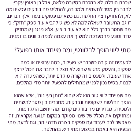
שכבת הובלה. לא בהכרח במשרה מלאה, אבל כן באופן עקבי:
לחבר בין מסר לתשתית ולמכירה, להחליט מה בודקים עכשיו ומה
לא, ולהחזיק רצף החלטות גם כשאתם עסוקים בעוד אלף דברים.
זו גם התשובה לשאלה למה לא פשוט להביא עוד ספק “חזק”: כי
מה שחסר בדרך כלל הוא לא עוד ביצוע, אלא מנגנון שמחזיק
סדר ומונע מהמערכת למשוך את עצמה לכמה כיוונים בו זמנית.
מתי ליווי הופך לרלוונטי, ומה מייחד אותו בפועל?
לפעמים זה קורה כשכבר יש פעילות, כמה ערוצים או כמה
ספקים, והעסק מרגיש שהוא לא מצליח לחבר את הכול לרצף
אחד שעובד. ולפעמים זה קורה מוקדם יותר, כשהמטרה היא
לבנות בסיס נכון לפני שמתחילים להפעיל יותר מדי מהלכים.
מה שמייחד ליווי טוב הוא לא שהוא “נותן רעיונות”, אלא שהוא
הופך החלטות לשקופות ונבדקות. מחברים בין מסר לתשתית
ולמכירה, מגדירים מה בודקים קודם ומה ייחשב התקדמות,
ומחזיקים את הכלל של שינוי ממוקד במקום תנועה אקראית. זה
מאפשר לכם לעבוד עם ספקים בצורה חדה יותר, וגם לדעת מתי
הבעיה היא באמת בביצוע ומתי היא בהחלטה.