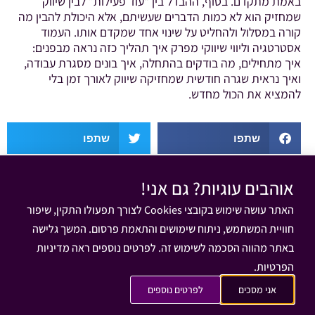
באמת מתקדם. בסוף, ההבדל בין “עוד פעילות” לבין שיווק
שמחזיק הוא לא כמות הדברים שעשיתם, אלא היכולת להבין מה
קורה במסלול ולהחליט על שינוי אחד שמקדם אותו. העמוד
אסטרטגיה וליווי שיווקי מפרק איך תהליך כזה נראה מבפנים:
איך מתחילים, מה בודקים בהתחלה, איך בונים מסגרת עבודה,
ואיך נראית שגרה חודשית שמחזיקה שיווק לאורך זמן בלי
להמציא את הכול מחדש.
שתפו
שתפו
שתפו
שתפו
אוהבים עוגיות? גם אני!
האתר עושה שימוש בקובצי Cookies לצורך תפעולו התקין, שיפור
שלחו
חוויית המשתמש, ניתוח שימושים והתאמת פרסום. המשך גלישה
שחר פריד
כותב הפוסט:
מאי 24, 2026
באתר מהווה הסכמה לשימוש זה. לפרטים נוספים ראה מדיניות
הפרטיות.
מאמרים נוספים שאולי יעניינו אותך:
אני מסכים
לפרטים נוספים