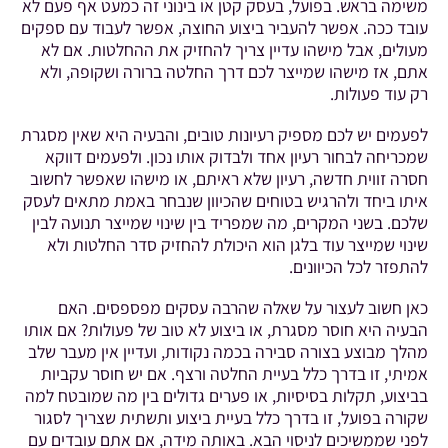
משימה בראש. בפועל, בעסק קטן או בינוני זה כמעט אף פעם לא
עובד ככה. אפשר להעביר ביצוע החוצה, אפשר לעבוד עם ספקים
מעולים, אבל מישהו עדיין צריך להחזיק את ההחלטות. אם לא
אתם, אז מישהו שמייצר לכם דרך החלטה ברורה ושקופה, ולא
רק עוד פעולות.
לפעמים יש לכם מספיק רעיונות טובים, והבעיה היא שאין מסגרת
שמכריחה לבחור רעיון אחד ולבדוק אותו נכון. ולפעמים דווקא
חסרה זווית חדשה, רעיון שלא ראיתם, או מישהו שאפשר לחשוב
איתו ביחד ולהרגיש בטוחים שהכיוון שנבחר באמת מתאים לעסק
שלכם. בשני המקרים, מה שמפריד בין שינוי שמייצר תנועה לבין
שינוי שמייצר עוד בלגן הוא היכולת להחזיק סדר החלטות ולא
להתפזר לכל הכיוונים.
כאן חשוב לעצור על שאלה שהרבה עסקים מפספסים. האם
הבעיה היא חוסר מסגרת, או ביצוע לא טוב של פעולות? אם אותו
מהלך מבוצע בצורה סבירה בכמה נקודות, ועדיין אין מעבר שלב
אמיתי, זו בדרך כלל בעיית החלטה ורצף. אם יש חוסר עקביות
בביצוע, תקלות בסיסיות, או פערים גדולים בין מה שמובטח למה
שקורה בפועל, זו בדרך כלל בעיית ביצוע ותשתית שצריך לסגור
לפני שממשיכים לניסוי הבא. באותה מידה, אם אתם עובדים עם