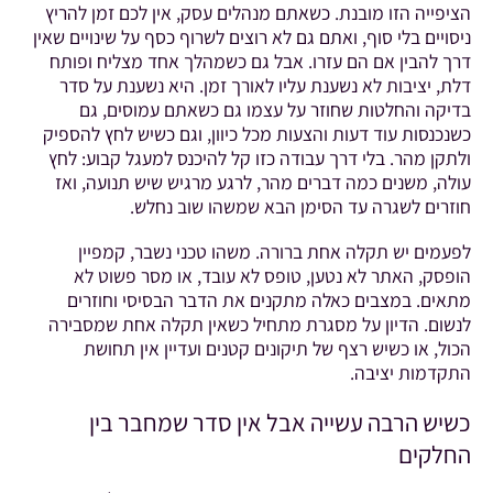
הציפייה הזו מובנת. כשאתם מנהלים עסק, אין לכם זמן להריץ
ניסויים בלי סוף, ואתם גם לא רוצים לשרוף כסף על שינויים שאין
דרך להבין אם הם עזרו. אבל גם כשמהלך אחד מצליח ופותח
דלת, יציבות לא נשענת עליו לאורך זמן. היא נשענת על סדר
בדיקה והחלטות שחוזר על עצמו גם כשאתם עמוסים, גם
כשנכנסות עוד דעות והצעות מכל כיוון, וגם כשיש לחץ להספיק
ולתקן מהר. בלי דרך עבודה כזו קל להיכנס למעגל קבוע: לחץ
עולה, משנים כמה דברים מהר, לרגע מרגיש שיש תנועה, ואז
חוזרים לשגרה עד הסימן הבא שמשהו שוב נחלש.
לפעמים יש תקלה אחת ברורה. משהו טכני נשבר, קמפיין
הופסק, האתר לא נטען, טופס לא עובד, או מסר פשוט לא
מתאים. במצבים כאלה מתקנים את הדבר הבסיסי וחוזרים
לנשום. הדיון על מסגרת מתחיל כשאין תקלה אחת שמסבירה
הכול, או כשיש רצף של תיקונים קטנים ועדיין אין תחושת
התקדמות יציבה.
כשיש הרבה עשייה אבל אין סדר שמחבר בין
החלקים