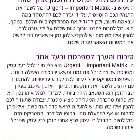
השימוש ב- Urgent – Important Matrix יכול לשפר את
התנהלותכם היומיומית על ידי עזרה לכם להתמקד במה
שבאמת חשוב, ולכן להגדיל את הפרודוקטיביות שלכם. בנוסף,
הוא יכול לתרום לתכנון ארוך טווח שלכם על ידי עזרה לכם
להבין אילו משימות יש להקדיש להן זמן ומשאבים כדי להשיג
את המטרות האסטרטגיות שלכם.
סיכום והערך למפרסם ובעל אתר
ה- Urgent – Important Matrix הוא כלי חיוני לכל בעל עסק
ומפרסם שרוצה לנהל את זמנו ומשאביו בצורה היעילה ביותר.
השימוש במטריקס יכול לעזור לכם לקבוע עדיפויות, להתמודד
עם לחצים ולשפר את התקשורת בתוך הארגון שלכם. בעידן
שבו הזמן הוא המשאב היקר ביותר, למדוד ולנהל אותו נכון הוא
לא פחות מהכרחי. המטריקס מציע מסגרת עבודה שתעזור לכם
להבין אילו משימות יש להעלות לראש סדר העדיפויות ואילו ניתן
לדחות או אף להתעלם מהן. בסופו של דבר, המטריקס הזה
יכול להיות ההבדל בין עסק שרץ אחרי הזמן לבין עסק שמנהל
אותו בחוכמה.