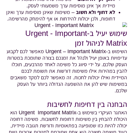
מיידית אך אינן מוסיפות ערך משמעותי לעסק.
לא דחוף ולא חשוב
– משימות שאינן מוסיפות ערך ואינן
דחופות, ולכן יכולות להידחות או אף להימחק מהרשימה.
שימוש יעיל ב-Urgent - Important
Matrix לניהול זמן
השימוש ב-Urgent – Important Matrix מאפשר לכם לקבוע
עדיפויות באופן יעיל ולנהל את זמנכם בצורה שתומכת במטרות
העסק שלכם. על ידי סיווג כל משימה לאחד מהרבעים, תוכלו
להבין במהירות אילו משימות דורשות את תשומת לבכם
המיידית ואילו יכולות לחכות. זה מאפשר לכם למקד משאבים
במשימות שיש להן את ההשפעה הגדולה ביותר על העסק
שלכם.
הבחנה בין דחיפות לחשיבות
האתגר העיקרי בשימוש ב-Urgent Important Matrix הוא
היכולת להבחין בין משימות דחופות לחשובות. משימה דחופה
יכולה להיות כזו שמופיעה בפתאומיות ודורשת תגובה מיידית,
בעוד משימה חשובה היא אחת שתורמת למטרות ארוכות טווח