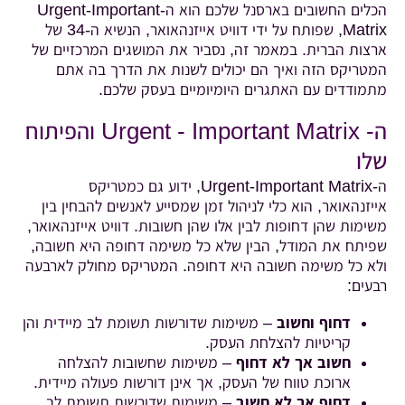
הכלים החשובים בארסנל שלכם הוא ה-Urgent-Important
Matrix, שפותח על ידי דוויט אייזנהאואר, הנשיא ה-34 של
ארצות הברית. במאמר זה, נסביר את המושגים המרכזיים של
המטריקס הזה ואיך הם יכולים לשנות את הדרך בה אתם
מתמודדים עם האתגרים היומיומיים בעסק שלכם.
ה- Urgent - Important Matrix והפיתוח
שלו
ה-Urgent-Important Matrix, ידוע גם כמטריקס
אייזנהאואר, הוא כלי לניהול זמן שמסייע לאנשים להבחין בין
משימות שהן דחופות לבין אלו שהן חשובות. דוויט אייזנהאואר,
שפיתח את המודל, הבין שלא כל משימה דחופה היא חשובה,
ולא כל משימה חשובה היא דחופה. המטריקס מחולק לארבעה
רבעים:
דחוף וחשוב
– משימות שדורשות תשומת לב מיידית והן
קריטיות להצלחת העסק.
חשוב אך לא דחוף
– משימות שחשובות להצלחה
ארוכת טווח של העסק, אך אינן דורשות פעולה מיידית.
דחוף אך לא חשוב
– משימות שדורשות תשומת לב